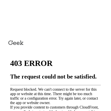
Post inutile
Proust
Sons
Sorties cuculturelles
Tavukoi
Vidéos
Geek