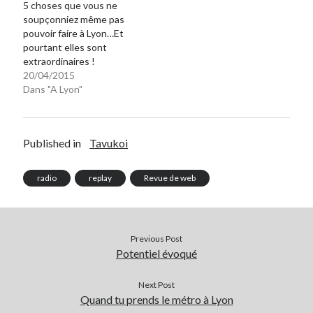
5 choses que vous ne
soupçonniez même pas
pouvoir faire à Lyon…Et
pourtant elles sont
extraordinaires !
20/04/2015
Dans "A Lyon"
Published in
Tavukoi
radio
replay
Revue de web
Previous Post
Potentiel évoqué
Next Post
Quand tu prends le métro à Lyon