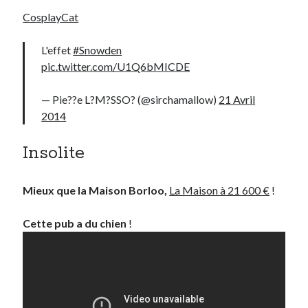
CosplayCat
L'effet
#Snowden
pic.twitter.com/U1Q6bMICDE
— Pie??e L?M?SSO? (@sirchamallow)
21 Avril
2014
Insolite
Mieux que la Maison Borloo,
La Maison à 21 600 €
!
Cette pub a du chien
!