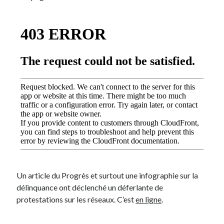
On parle de quoi ?
A Lyon
Bon plan du dimanche
Coup de coeur
Daddy
Engagé
Geek
Green
Humeur
Lectures
Lyon
Lyon à Livre Ouvert
Un article du Progrès et surtout une infographie sur la
Mini-monsieur
délinquance ont déclenché un déferlante de
Non classé
protestations sur les réseaux. C’est
en ligne
.
Parole de Follower
Patchwork
Photos