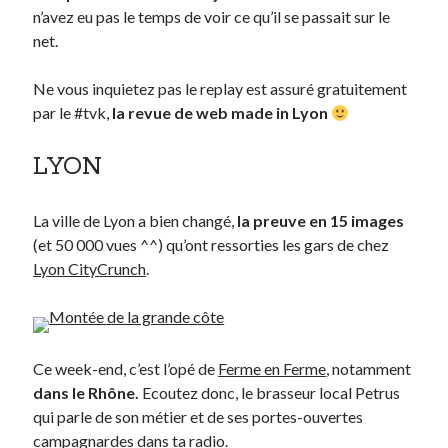
n’avez eu pas le temps de voir ce qu’il se passait sur le
net.
Derniers Commentaires
Ne vous inquietez pas le replay est assuré gratuitement
Entretien ménager
dans
T’as vu quoi ? #52
par le #tvk,
la revue de web made in Lyon
JF
dans
C’était pas mieux avant… à Lyon
littlecelt
dans
Comment j’ai opéré ma vélorution toute personnelle
LYON
Anthony
dans
Comment j’ai opéré ma vélorution toute personnelle
Renaud Ducher
dans
Comment j’ai opéré ma vélorution toute
personnelle
La ville de Lyon a bien changé,
la preuve en 15 images
(et 50 000 vues ^^) qu’ont ressorties les gars de chez
Lyon CityCrunch
.
Commentaires récents
Entretien ménager
dans
T’as vu quoi ? #52
JF
dans
C’était pas mieux avant… à Lyon
littlecelt
dans
Comment j’ai opéré ma vélorution toute personnelle
Ce week-end, c’est l’opé de
Ferme en Ferme
, notamment
Anthony
dans
Comment j’ai opéré ma vélorution toute personnelle
dans le Rhône.
Ecoutez donc, le brasseur local Petrus
Renaud Ducher
dans
Comment j’ai opéré ma vélorution toute
qui parle de son métier et de ses portes-ouvertes
personnelle
campagnardes dans ta radio.