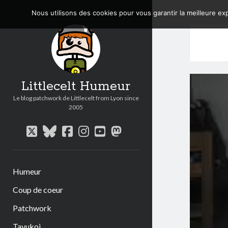
Nous utilisons des cookies pour vous garantir la meilleure exp
Littlecelt Humeur
Le blog patchwork de Littlecelt from Lyon since
2005
twitter
bluesky
facebook
instagram
youtube
mastodon
Humeur
Coup de coeur
Patchwork
Tavukoi