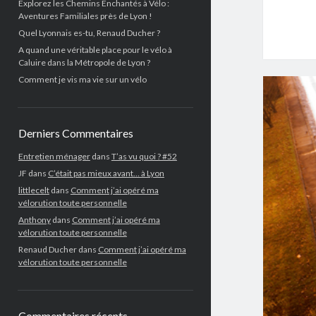
Explorez les Chemins Enchantés à Vélo :
Aventures Familiales près de Lyon !
Quel Lyonnais es-tu, Renaud Ducher ?
A quand une véritable place pour le vélo à
Caluire dans la Métropole de Lyon ?
Comment je vis ma vie sur un vélo
Derniers Commentaires
Entretien ménager
dans
T’as vu quoi ? #52
JF
dans
C’était pas mieux avant… à Lyon
littlecelt
dans
Comment j’ai opéré ma
vélorution toute personnelle
Anthony
dans
Comment j’ai opéré ma
vélorution toute personnelle
Renaud Ducher
dans
Comment j’ai opéré ma
vélorution toute personnelle
Commentaires récents