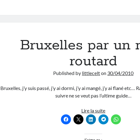
Rousse
Bruxelles par un 
routard
Published by
littlecelt
on
30/04/2010
Bruxelles, j’y suis passé, j’y ai dormi, j’y ai mangé, j’y ai flané etc…
suivre ne se veut pas l’ultime guide…
Bruxelles
Lire la suite
par
un
non-
J’aime ça :