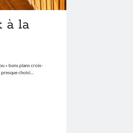
 à la
ou « bons plans croix-
ez presque choisi…