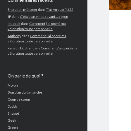
Entretien ménager
dans
T’as vu quoi ? #52
JF
dans
C’était pas mieux avant… à Lyon
littlecelt
dans
Comment j’ai opéré ma
vélorution toute personnelle
Anthony
dans
Comment j’ai opéré ma
vélorution toute personnelle
Renaud Ducher
dans
Comment j’ai opéré ma
vélorution toute personnelle
On parle de quoi ?
A Lyon
Bon plan du dimanche
Coup de coeur
Daddy
Engagé
Geek
Green