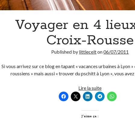
Voyager en 4 lieux
Croix-Rousse
Published by
littlecelt
on
06/07/2011
Si vous arrivez sur ce blog en tapant « vacances urbaines à Lyon » 
roussiens » mais aussi « trouver du pschitt à Lyon », vous av
Voyager
Lire la suite
en
4
lieux
à
J’aime ça :
la
Croix-