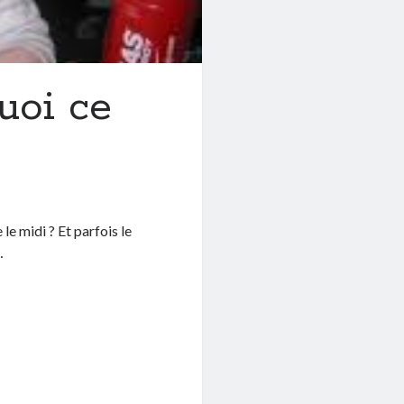
uoi ce
 le midi ? Et parfois le
…