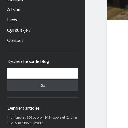
A Lyon
Liens
Qui suis-je ?
Contact
Sidebar
Recherche sur le blog
Search
Derniers articles
Municipales 2026 : Lyon, Métropole et Caluire,
mon choix pour l’avenir