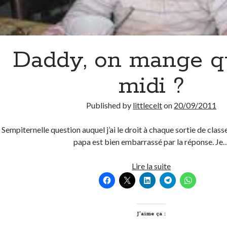
Daddy, on mange q
midi ?
Published by
littlecelt
on
20/09/2011
Sempiternelle question auquel j’ai le droit à chaque sortie de classe
papa est bien embarrassé par la réponse. Je
Daddy,
Lire la suite
on
mange
quoi
ce
J’aime ça :
midi