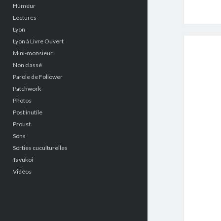
Humeur
Lectures
Lyon
Lyon à Livre Ouvert
Mini-monsieur
Non classé
Parole de Follower
Patchwork
Photos
Post inutile
Proust
Sons
Sorties cuculturelles
Tavukoi
Vidéos