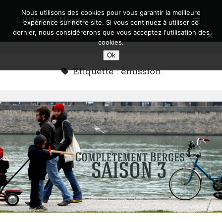
Nous utilisons des cookies pour vous garantir la meilleure
Littlecelt Humeur
open
expérience sur notre site. Si vous continuez à utiliser ce
primary
Sidebar
dernier, nous considérerons que vous acceptez l'utilisation des
menu
cookies.
Recherche sur le blog
Ok
Search
Étiquette :
émission
Derniers articles
Municipales 2026 : Lyon, Métropole et Caluire, mon choix pour l’avenir
Explorez les Chemins Enchantés à Vélo : Aventures Familiales près de
Lyon !
Quel Lyonnais es-tu, Renaud Ducher ?
A quand une véritable place pour le vélo à Caluire dans la Métropole de
Lyon ?
Comment je vis ma vie sur un vélo