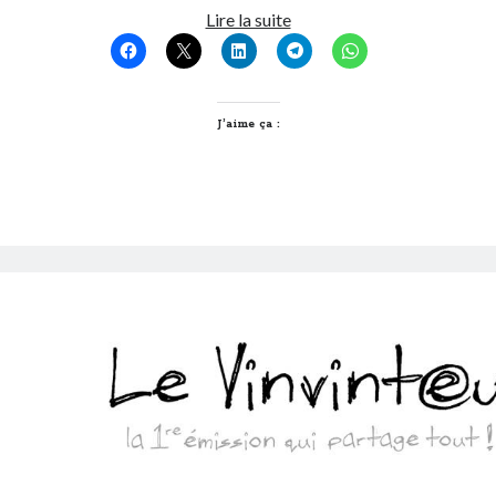
Webup,
Lire la suite
l’émission
de
radio
lyonnaise
J’aime ça :
high-
tech