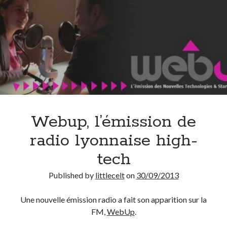
Post inutile
Proust
Sons
Sorties cuculturelles
Tavukoi
Vidéos
Webup, l’émission de
radio lyonnaise high-
tech
Published by
littlecelt
on
30/09/2013
Une nouvelle émission radio a fait son apparition sur la
FM,
WebUp
.