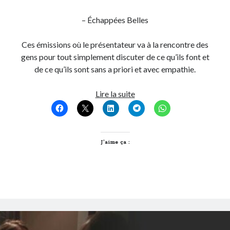
– Échappées Belles
On parle de quoi ?
Ces émissions où le présentateur va à la rencontre des
A Lyon
gens pour tout simplement discuter de ce qu’ils font et
Bon plan du dimanche
de ce qu’ils sont sans a priori et avec empathie.
Coup de coeur
Daddy
Complètement
Lire la suite
Engagé
Berges
Geek
Saison
Green
3
Humeur
Lectures
J’aime ça :
Lyon
Lyon à Livre Ouvert
Mini-monsieur
Non classé
Parole de Follower
Patchwork
Photos