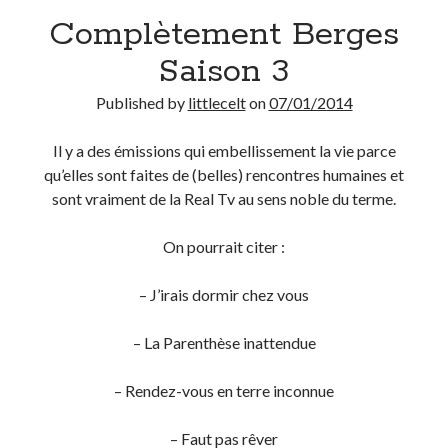
Complètement Berges
Derniers Commentaires
Saison 3
Entretien ménager
dans
T’as vu quoi ? #52
Published by
littlecelt
on
07/01/2014
JF
dans
C’était pas mieux avant… à Lyon
littlecelt
dans
Comment j’ai opéré ma vélorution toute personnelle
Il y a des émissions qui embellissement la vie parce
Anthony
dans
Comment j’ai opéré ma vélorution toute personnelle
qu’elles sont faites de (belles) rencontres humaines et
Renaud Ducher
dans
Comment j’ai opéré ma vélorution toute
sont vraiment de la Real Tv au sens noble du terme.
personnelle
On pourrait citer :
Commentaires récents
– J’irais dormir chez vous
Entretien ménager
dans
T’as vu quoi ? #52
JF
dans
C’était pas mieux avant… à Lyon
– La Parenthèse inattendue
littlecelt
dans
Comment j’ai opéré ma vélorution toute personnelle
Anthony
dans
Comment j’ai opéré ma vélorution toute personnelle
– Rendez-vous en terre inconnue
Renaud Ducher
dans
Comment j’ai opéré ma vélorution toute
personnelle
– Faut pas rêver