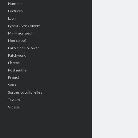
Humeur
Lectures
Lyon
Lyon à Livre Ouvert
Mini-monsieur
Non classé
Parole de Follower
Patchwork
Photos
Post inutile
Proust
Sons
Sorties cuculturelles
Tavukoi
Vidéos