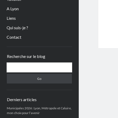
A Lyon
Liens
Qui suis-je ?
Contact
Sidebar
Recherche sur le blog
Search
Derniers articles
Municipales 2026 : Lyon, Métropole et Caluire,
mon choix pour l’avenir