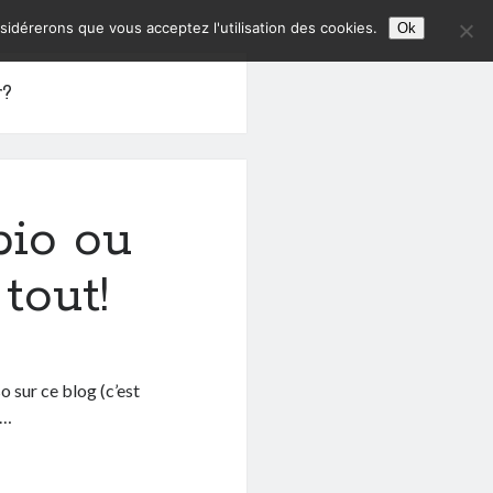
nsidérerons que vous acceptez l'utilisation des cookies.
Ok
r?
bio ou
tout!
so sur ce blog (c’est
t…