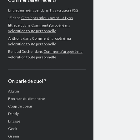
Entretien ménager
dans
T’as vu quoi ? #52
JF
dans
C’était pas mieux avant… à Lyon
littlecelt
dans
Comment j’ai opéré ma
vélorution toute personnelle
Anthony
dans
Comment j’ai opéré ma
vélorution toute personnelle
Renaud Ducher
dans
Comment j’ai opéré ma
vélorution toute personnelle
On parle de quoi ?
A Lyon
Bon plan du dimanche
Coup de coeur
Daddy
Engagé
Geek
Green