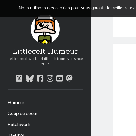
Nous utilisons des cookies pour vous garantir la meilleure exp
Littlecelt Humeur
Le blog patchwork de Littlecelt from Lyon since
2005
twitter
bluesky
facebook
instagram
youtube
mastodon
Humeur
Coup de coeur
Patchwork
Tavukoi