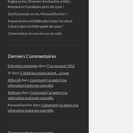
Explorez les Chemins Enchantés à Vélo :
Aventures Familiales près de Lyon !
Quel Lyonnais es-tu, Renaud Ducher ?
A quand une véritable place pour le vélo à
Caluire dans la Métropole de Lyon ?
Comment je vis ma vie sur un vélo
Derniers Commentaires
Entretien ménager
dans
T’as vu quoi ? #52
JF
dans
C’était pas mieux avant… à Lyon
littlecelt
dans
Comment j’ai opéré ma
vélorution toute personnelle
Anthony
dans
Comment j’ai opéré ma
vélorution toute personnelle
Renaud Ducher
dans
Comment j’ai opéré ma
vélorution toute personnelle
Commentaires récents