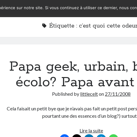
érience sur notre site. Si vous continuez à utiliser ce dernier, nous co
Étiquette :
c’est quoi cette odeu
Papa geek, urbain, 
écolo? Papa avant 
Published by
littlecelt
on
27/11/2008
Cela faisait un petit bye que je n’avais pas fait un petit post per
pourtant une des essences d’un blog?) surtou
Papa
Lire la suite