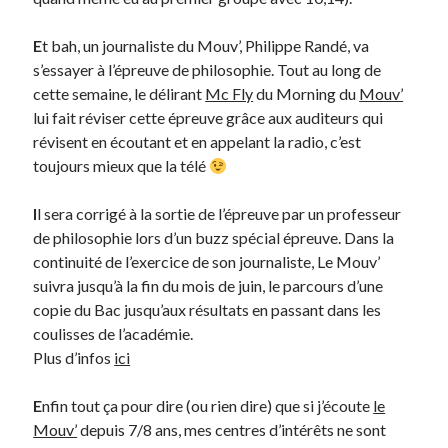
E
t bah, un journaliste du Mouv’, Philippe Randé, va
Derniers Commentaires
s’essayer à l’épreuve de philosophie. Tout au long de
Entretien ménager
dans
T’as vu quoi ? #52
cette semaine, le délirant
Mc Fly
du Morning du
Mouv’
JF
dans
C’était pas mieux avant… à Lyon
lui fait réviser cette épreuve grâce aux auditeurs qui
littlecelt
dans
Comment j’ai opéré ma vélorution toute personnelle
révisent en écoutant et en appelant la radio, c’est
Anthony
dans
Comment j’ai opéré ma vélorution toute personnelle
toujours mieux que la télé
Renaud Ducher
dans
Comment j’ai opéré ma vélorution toute
personnelle
I
l sera corrigé à la sortie de l’épreuve par un professeur
de philosophie lors d’un buzz spécial épreuve. Dans la
continuité de l’exercice de son journaliste, Le Mouv’
Commentaires récents
suivra jusqu’à la fin du mois de juin, le parcours d’une
copie du Bac jusqu’aux résultats en passant dans les
Entretien ménager
dans
T’as vu quoi ? #52
coulisses de l’académie.
JF
dans
C’était pas mieux avant… à Lyon
Plus d’infos
ici
littlecelt
dans
Comment j’ai opéré ma vélorution toute personnelle
Anthony
dans
Comment j’ai opéré ma vélorution toute personnelle
E
nfin tout ça pour dire (ou rien dire) que si j’écoute
le
Renaud Ducher
dans
Comment j’ai opéré ma vélorution toute
personnelle
Mouv’
depuis 7/8 ans, mes centres d’intérêts ne sont