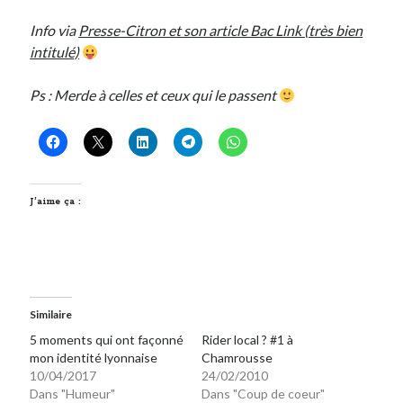
Post inutile
Info via
Presse-Citron et son article Bac Link (très bien
Proust
intitulé)
Sons
Sorties cuculturelles
Ps : Merde à celles et ceux qui le passent
Tavukoi
Vidéos
J’aime ça :
Similaire
5 moments qui ont façonné
Rider local ? #1 à
mon identité lyonnaise
Chamrousse
10/04/2017
24/02/2010
Dans "Humeur"
Dans "Coup de coeur"