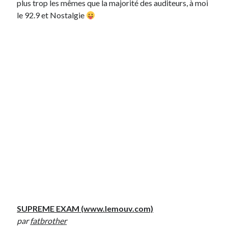
plus trop les mêmes que la majorité des auditeurs, à moi
le 92.9 et Nostalgie
On parle de quoi ?
A Lyon
Bon plan du dimanche
Coup de coeur
Daddy
Engagé
Geek
Green
Humeur
Lectures
Lyon
Lyon à Livre Ouvert
Mini-monsieur
Non classé
Parole de Follower
SUPREME EXAM (www.lemouv.com)
Patchwork
par
fatbrother
Photos