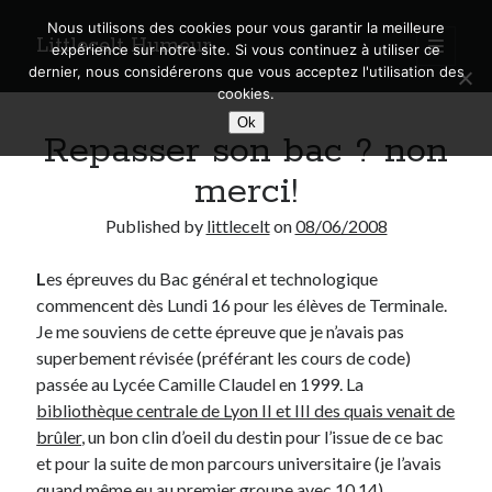
Nous utilisons des cookies pour vous garantir la meilleure
Littlecelt Humeur
open
expérience sur notre site. Si vous continuez à utiliser ce
primary
Sidebar
dernier, nous considérerons que vous acceptez l'utilisation des
menu
cookies.
Recherche sur le blog
Ok
Repasser son bac ? non
Search
merci!
Published by
littlecelt
on
08/06/2008
L
es épreuves du Bac général et technologique
Derniers articles
commencent dès Lundi 16 pour les élèves de Terminale.
Municipales 2026 : Lyon, Métropole et Caluire, mon choix pour l’avenir
Je me souviens de cette épreuve que je n’avais pas
Explorez les Chemins Enchantés à Vélo : Aventures Familiales près de
superbement révisée (préférant les cours de code)
Lyon !
passée au Lycée Camille Claudel en 1999. La
Quel Lyonnais es-tu, Renaud Ducher ?
bibliothèque centrale de Lyon II et III des quais venait de
A quand une véritable place pour le vélo à Caluire dans la Métropole de
brûler
, un bon clin d’oeil du destin pour l’issue de ce bac
Lyon ?
et pour la suite de mon parcours universitaire (je l’avais
Comment je vis ma vie sur un vélo
quand même eu au premier groupe avec 10,14).