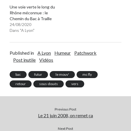
Une voie verte le long du
Rhône méconnue : le
Chemin du Bac à Traille
24/08/2020
Dans "A Lyon"
Published in
A Lyon
Humeur
Patchwork
Post inutile
Vidéos
bac
futur
le mouv'
mc fly
retour
sous-doués
vers
Previous Post
Le 21 juin 2008, on remet ça
Next Post