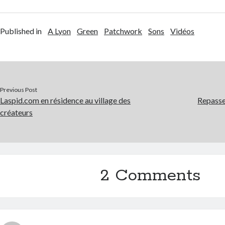
Published in
A Lyon
Green
Patchwork
Sons
Vidéos
Previous Post
Laspid.com en résidence au village des
Repasse
créateurs
2 Comments