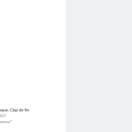
aque, Clap de fin
007
umeur"