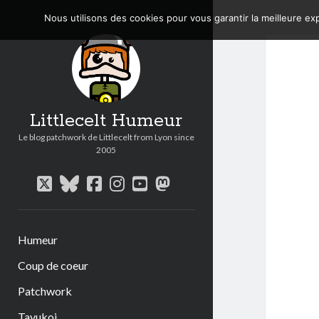
Nous utilisons des cookies pour vous garantir la meilleure exp
Littlecelt Humeur
Le blog patchwork de Littlecelt from Lyon since
2005
twitter
bluesky
facebook
instagram
youtube
mastodon
Humeur
Coup de coeur
Patchwork
Tavukoi