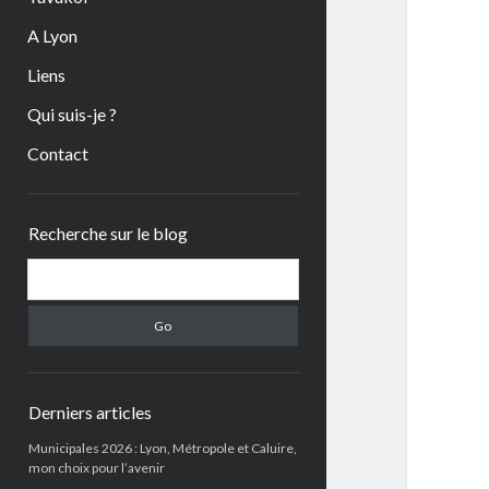
A Lyon
Liens
Qui suis-je ?
Contact
Sidebar
Recherche sur le blog
Search
Derniers articles
Municipales 2026 : Lyon, Métropole et Caluire,
mon choix pour l’avenir