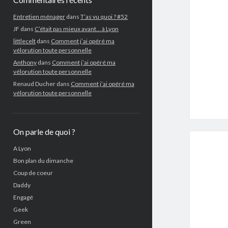
Entretien ménager
dans
T’as vu quoi ? #52
JF
dans
C’était pas mieux avant… à Lyon
littlecelt
dans
Comment j’ai opéré ma
vélorution toute personnelle
Anthony
dans
Comment j’ai opéré ma
vélorution toute personnelle
Renaud Ducher
dans
Comment j’ai opéré ma
vélorution toute personnelle
On parle de quoi ?
A Lyon
Bon plan du dimanche
Coup de coeur
Daddy
Engagé
Geek
Green