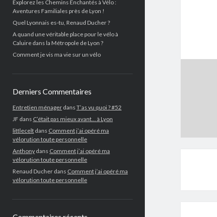
Explorez les Chemins Enchantés à Vélo :
Aventures Familiales près de Lyon !
Quel Lyonnais es-tu, Renaud Ducher ?
A quand une véritable place pour le vélo à
Caluire dans la Métropole de Lyon ?
Comment je vis ma vie sur un vélo
Derniers Commentaires
Entretien ménager
dans
T’as vu quoi ? #52
JF
dans
C’était pas mieux avant… à Lyon
littlecelt
dans
Comment j’ai opéré ma
vélorution toute personnelle
Anthony
dans
Comment j’ai opéré ma
vélorution toute personnelle
Renaud Ducher
dans
Comment j’ai opéré ma
vélorution toute personnelle
Commentaires récents