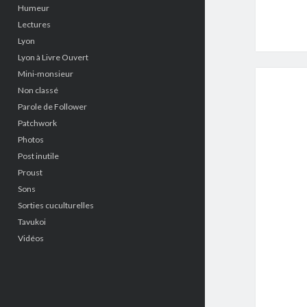
Humeur
Lectures
Lyon
Lyon à Livre Ouvert
Mini-monsieur
Non classé
Parole de Follower
Patchwork
Photos
Post inutile
Proust
Sons
Sorties cuculturelles
Tavukoi
Vidéos