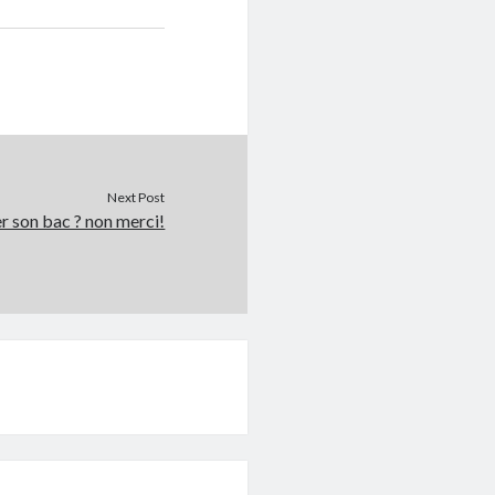
Next Post
r son bac ? non merci!