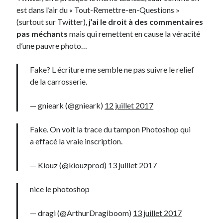
est dans l’air du « Tout-Remettre-en-Questions »
Post inutile
(surtout sur Twitter),
j’ai le droit à des commentaires
Proust
pas méchants
mais qui remettent en cause la véracité
Sons
d’une pauvre photo…
Sorties cuculturelles
Tavukoi
Fake? L écriture me semble ne pas suivre le relief
Vidéos
de la carrosserie.
— gnieark (@gnieark)
12 juillet 2017
Fake. On voit la trace du tampon Photoshop qui
a effacé la vraie inscription.
— Kiouz (@kiouzprod)
13 juillet 2017
nice le photoshop
— dragi (@ArthurDragiboom)
13 juillet 2017