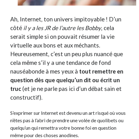
Derniers Commentaires
Ah, Internet, ton univers impitoyable ! D’un
Entretien ménager
dans
T’as vu quoi ? #52
côté
il y a les JR de l’autre les Bobby
, cela
JF
dans
C’était pas mieux avant… à Lyon
serait simple si on pouvait résumer la vie
littlecelt
dans
Comment j’ai opéré ma vélorution toute personnelle
virtuelle aux bons et aux méchants.
Anthony
dans
Comment j’ai opéré ma vélorution toute personnelle
Heureusement, c’est un peu plus nuancé que
Renaud Ducher
dans
Comment j’ai opéré ma vélorution toute
cela même s’il y a une tendance de fond
personnelle
nauséabonde à mes yeux à
tout remettre en
question dès que quelqu’un dit ou écrit un
Commentaires récents
truc
(et je ne parle pas ici d’un débat sain et
Entretien ménager
dans
T’as vu quoi ? #52
constructif).
JF
dans
C’était pas mieux avant… à Lyon
littlecelt
dans
Comment j’ai opéré ma vélorution toute personnelle
S’exprimer sur Internet est devenu un art risqué où vous
Anthony
dans
Comment j’ai opéré ma vélorution toute personnelle
n’êtes pas à l’abri de prendre une volée de quolibets ou
Renaud Ducher
dans
Comment j’ai opéré ma vélorution toute
quelqu’un qui remettra votre bonne foi en question
personnelle
même pour des choses anodines.