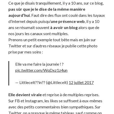
Ce que je disais tranquillement, il y a 10 ans, sur ce blog,
pas sûr que je le dise de la même manière
On parle de quoi ?
aujourd’hui
. Faut dire des flux ont coulé dans les tuyaux
d’Internet depuis puisqu’
une présence web
, il y a 10
A Lyon
ans se résumait souvent
à avoir un blog
alors que de
Bon plan du dimanche
nos jours les canaux sont multiples.
Coup de coeur
Prenons un petit exemple tout bête mais en juin sur
Daddy
Twitter et sur d’autres réseaux je publie cette photo
Engagé
prise par mes soins :
Geek
Green
Elle va me faire la journée ! ?
Humeur
pic.twitter.com/WqDxz1z4un
Lectures
Lyon
— Littlecelt??in?? (@Littlecelt)
12 juillet 2017
Lyon à Livre Ouvert
Mini-monsieur
Elle devient virale
et reprise à de multiples reprises.
Non classé
Sur FB et Instagram, les likes se suffisent à eux-mêmes
Parole de Follower
avec des petits commentaires bien sympathiques. Sur
Patchwork
Twitter, on a presque le même tableau, sauf comme on
Photos