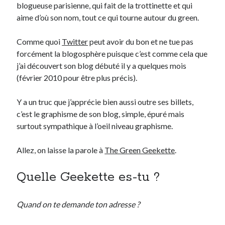
blogueuse parisienne, qui fait de la trottinette et qui
aime d’où son nom, tout ce qui tourne autour du green.
Derniers Commentaires
Comme quoi
Twitter
peut avoir du bon et ne tue pas
Entretien ménager
dans
T’as vu quoi ? #52
forcément la blogosphère puisque c’est comme cela que
JF
dans
C’était pas mieux avant… à Lyon
j’ai découvert son blog débuté il y a quelques mois
littlecelt
dans
Comment j’ai opéré ma vélorution toute personnelle
(février 2010 pour être plus précis).
Anthony
dans
Comment j’ai opéré ma vélorution toute personnelle
Renaud Ducher
dans
Comment j’ai opéré ma vélorution toute
Y a un truc que j’apprécie bien aussi outre ses billets,
personnelle
c’est le graphisme de son blog, simple, épuré mais
surtout sympathique à l’oeil niveau graphisme.
Commentaires récents
Allez, on laisse la parole à
The Green Geekette
.
Entretien ménager
dans
T’as vu quoi ? #52
JF
dans
C’était pas mieux avant… à Lyon
Quelle Geekette es-tu ?
littlecelt
dans
Comment j’ai opéré ma vélorution toute personnelle
Anthony
dans
Comment j’ai opéré ma vélorution toute personnelle
Quand on te demande ton adresse ?
Renaud Ducher
dans
Comment j’ai opéré ma vélorution toute
personnelle