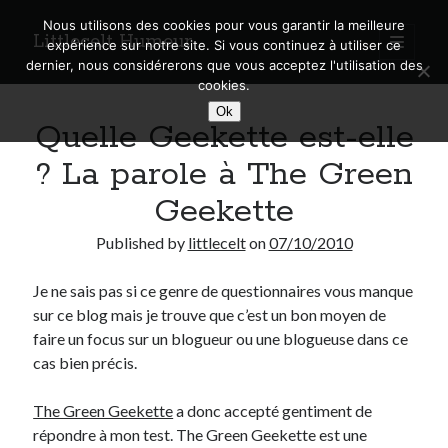
Nous utilisons des cookies pour vous garantir la meilleure
Littlecelt Humeur
open
expérience sur notre site. Si vous continuez à utiliser ce
primary
Sidebar
dernier, nous considérerons que vous acceptez l'utilisation des
menu
cookies.
Recherche sur le blog
Ok
Quelle Geekette est-elle
Search
? La parole à The Green
Geekette
Published by
littlecelt
on
07/10/2010
Derniers articles
Je ne sais pas si ce genre de questionnaires vous manque
Municipales 2026 : Lyon, Métropole et Caluire, mon choix pour l’avenir
sur ce blog mais je trouve que c’est un bon moyen de
Explorez les Chemins Enchantés à Vélo : Aventures Familiales près de
Lyon !
faire un focus sur un blogueur ou une blogueuse dans ce
Quel Lyonnais es-tu, Renaud Ducher ?
cas bien précis.
A quand une véritable place pour le vélo à Caluire dans la Métropole de
Lyon ?
The Green Geekette
a donc accepté gentiment de
Comment je vis ma vie sur un vélo
répondre à mon test. The Green Geekette est une