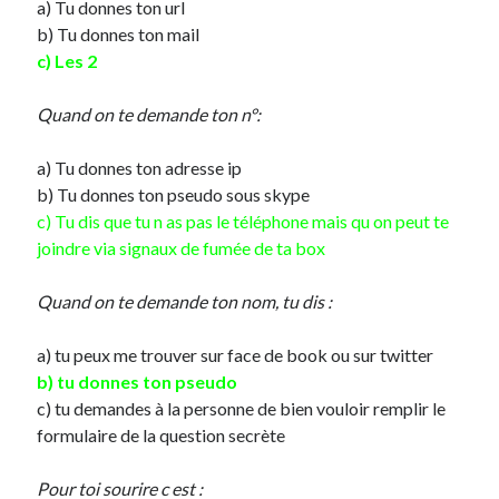
a) Tu donnes ton url
b) Tu donnes ton mail
On parle de quoi ?
c) Les 2
A Lyon
Quand on te demande ton n°:
Bon plan du dimanche
Coup de coeur
a) Tu donnes ton adresse ip
Daddy
b) Tu donnes ton pseudo sous skype
Engagé
c) Tu dis que tu n as pas le téléphone mais qu on peut te
Geek
joindre via signaux de fumée de ta box
Green
Humeur
Quand on te demande ton nom, tu dis :
Lectures
Lyon
a) tu peux me trouver sur face de book ou sur twitter
Lyon à Livre Ouvert
b) tu donnes ton pseudo
Mini-monsieur
c) tu demandes à la personne de bien vouloir remplir le
Non classé
formulaire de la question secrète
Parole de Follower
Patchwork
Pour toi sourire c est :
Photos