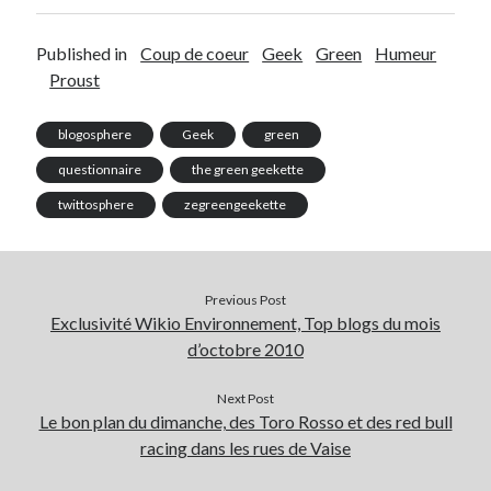
Published in
Coup de coeur
Geek
Green
Humeur
Proust
blogosphere
Geek
green
questionnaire
the green geekette
twittosphere
zegreengeekette
Previous Post
Exclusivité Wikio Environnement, Top blogs du mois
d’octobre 2010
Next Post
Le bon plan du dimanche, des Toro Rosso et des red bull
racing dans les rues de Vaise