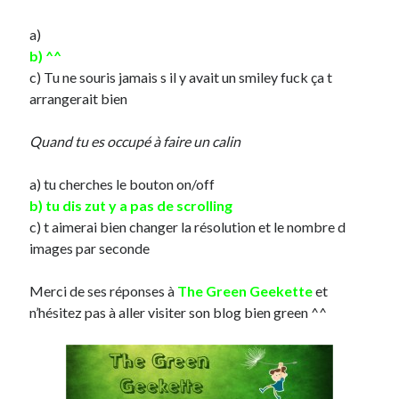
Post inutile
a)
Proust
b) ^^
Sons
c) Tu ne souris jamais s il y avait un smiley fuck ça t
Sorties cuculturelles
arrangerait bien
Tavukoi
Vidéos
Quand tu es occupé à faire un calin
a) tu cherches le bouton on/off
b) tu dis zut y a pas de scrolling
c) t aimerai bien changer la résolution et le nombre d
images par seconde
Merci de ses réponses à
The Green Geekette
et
n’hésitez pas à aller visiter son blog bien green ^^