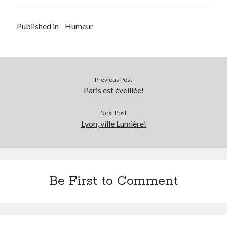
Post inutile
Proust
Published in
Humeur
Sons
Sorties cuculturelles
Tavukoi
Vidéos
Previous Post
Paris est éveillée!
Next Post
Lyon, ville Lumière!
Be First to Comment