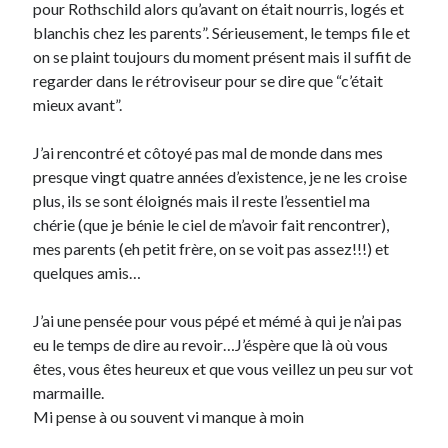
pour Rothschild alors qu’avant on était nourris, logés et
blanchis chez les parents”. Sérieusement, le temps file et
Derniers Commentaires
on se plaint toujours du moment présent mais il suffit de
regarder dans le rétroviseur pour se dire que “c’était
Entretien ménager
dans
T’as vu quoi ? #52
mieux avant”.
JF
dans
C’était pas mieux avant… à Lyon
littlecelt
dans
Comment j’ai opéré ma vélorution toute personnelle
J’ai rencontré et côtoyé pas mal de monde dans mes
Anthony
dans
Comment j’ai opéré ma vélorution toute personnelle
presque vingt quatre années d’existence, je ne les croise
Renaud Ducher
dans
Comment j’ai opéré ma vélorution toute
plus, ils se sont éloignés mais il reste l’essentiel ma
personnelle
chérie (que je bénie le ciel de m’avoir fait rencontrer),
mes parents (eh petit frère, on se voit pas assez!!!) et
quelques amis…
Commentaires récents
Entretien ménager
dans
T’as vu quoi ? #52
J’ai une pensée pour vous pépé et mémé à qui je n’ai pas
JF
dans
C’était pas mieux avant… à Lyon
eu le temps de dire au revoir…J’éspère que là où vous
littlecelt
dans
Comment j’ai opéré ma vélorution toute personnelle
êtes, vous êtes heureux et que vous veillez un peu sur vot
Anthony
dans
Comment j’ai opéré ma vélorution toute personnelle
marmaille.
Renaud Ducher
dans
Comment j’ai opéré ma vélorution toute
Mi pense à ou souvent vi manque à moin
personnelle