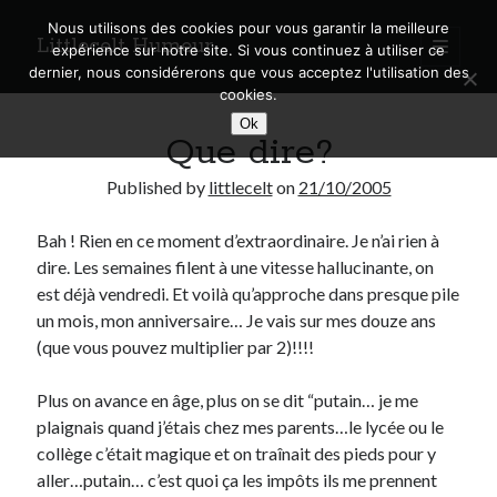
Nous utilisons des cookies pour vous garantir la meilleure
Littlecelt Humeur
open
expérience sur notre site. Si vous continuez à utiliser ce
primary
Sidebar
dernier, nous considérerons que vous acceptez l'utilisation des
menu
cookies.
Recherche sur le blog
Ok
Que dire?
Search
Published by
littlecelt
on
21/10/2005
Bah ! Rien en ce moment d’extraordinaire. Je n’ai rien à
dire. Les semaines filent à une vitesse hallucinante, on
Derniers articles
est déjà vendredi. Et voilà qu’approche dans presque pile
un mois, mon anniversaire… Je vais sur mes douze ans
Municipales 2026 : Lyon, Métropole et Caluire, mon choix pour l’avenir
(que vous pouvez multiplier par 2)!!!!
Explorez les Chemins Enchantés à Vélo : Aventures Familiales près de
Lyon !
Plus on avance en âge, plus on se dit “putain… je me
Quel Lyonnais es-tu, Renaud Ducher ?
plaignais quand j’étais chez mes parents…le lycée ou le
A quand une véritable place pour le vélo à Caluire dans la Métropole de
Lyon ?
collège c’était magique et on traînait des pieds pour y
Comment je vis ma vie sur un vélo
aller…putain… c’est quoi ça les impôts ils me prennent