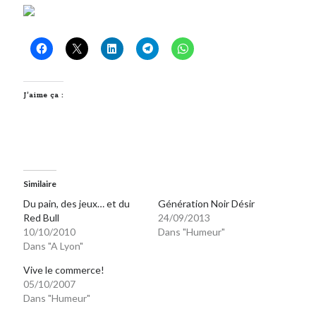
On parle de quoi ?
A Lyon
Bon plan du dimanche
Coup de coeur
J’aime ça :
Daddy
Engagé
Geek
Green
Humeur
Similaire
Lectures
Du pain, des jeux… et du
Génération Noir Désir
Lyon
Red Bull
24/09/2013
Lyon à Livre Ouvert
10/10/2010
Dans "Humeur"
Dans "A Lyon"
Mini-monsieur
Non classé
Vive le commerce!
Parole de Follower
05/10/2007
Patchwork
Dans "Humeur"
Photos