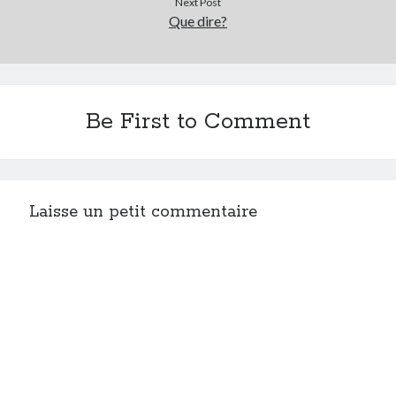
Next Post
Post inutile
Que dire?
Proust
Sons
Sorties cuculturelles
Tavukoi
Be First to Comment
Vidéos
Laisse un petit commentaire