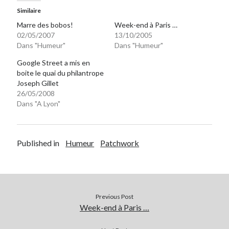
Similaire
Marre des bobos!
Week-end à Paris …
On parle de quoi ?
02/05/2007
13/10/2005
A Lyon
Dans "Humeur"
Dans "Humeur"
Bon plan du dimanche
Google Street a mis en
Coup de coeur
boite le quai du philantrope
Daddy
Joseph Gillet
Engagé
26/05/2008
Dans "A Lyon"
Geek
Green
Humeur
Lectures
Published in
Humeur
Patchwork
Lyon
Lyon à Livre Ouvert
Mini-monsieur
Non classé
Previous Post
Parole de Follower
Week-end à Paris …
Patchwork
Photos