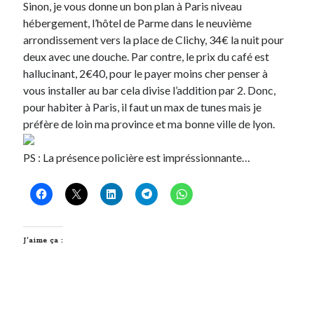
Sinon, je vous donne un bon plan à Paris niveau
hébergement, l’hôtel de Parme dans le neuvième
Derniers Commentaires
arrondissement vers la place de Clichy, 34€ la nuit pour
deux avec une douche. Par contre, le prix du café est
Entretien ménager
dans
T’as vu quoi ? #52
hallucinant, 2€40, pour le payer moins cher penser à
JF
dans
C’était pas mieux avant… à Lyon
vous installer au bar cela divise l’addition par 2. Donc,
littlecelt
dans
Comment j’ai opéré ma vélorution toute personnelle
pour habiter à Paris, il faut un max de tunes mais je
Anthony
dans
Comment j’ai opéré ma vélorution toute personnelle
préfère de loin ma province et ma bonne ville de lyon.
Renaud Ducher
dans
Comment j’ai opéré ma vélorution toute
personnelle
PS : La présence policière est impréssionnante…
Commentaires récents
Entretien ménager
dans
T’as vu quoi ? #52
JF
dans
C’était pas mieux avant… à Lyon
J’aime ça :
littlecelt
dans
Comment j’ai opéré ma vélorution toute personnelle
Anthony
dans
Comment j’ai opéré ma vélorution toute personnelle
Renaud Ducher
dans
Comment j’ai opéré ma vélorution toute
personnelle