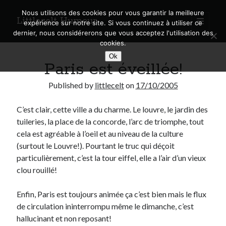
Nous utilisons des cookies pour vous garantir la meilleure
Littlecelt Humeur
open
expérience sur notre site. Si vous continuez à utiliser ce
primary
Sidebar
dernier, nous considérerons que vous acceptez l'utilisation des
menu
cookies.
Recherche sur le blog
Ok
Paris est éveillée!
Search
Published by
littlecelt
on
17/10/2005
C’est clair, cette ville a du charme. Le louvre, le jardin des
tuileries, la place de la concorde, l’arc de triomphe, tout
Derniers articles
cela est agréable à l’oeil et au niveau de la culture
(surtout le Louvre!). Pourtant le truc qui déçoit
Municipales 2026 : Lyon, Métropole et Caluire, mon choix pour l’avenir
particulièrement, c’est la tour eiffel, elle a l’air d’un vieux
Explorez les Chemins Enchantés à Vélo : Aventures Familiales près de
clou rouillé!
Lyon !
Quel Lyonnais es-tu, Renaud Ducher ?
Enfin, Paris est toujours animée ça c’est bien mais le flux
A quand une véritable place pour le vélo à Caluire dans la Métropole de
Lyon ?
de circulation ininterrompu même le dimanche, c’est
Comment je vis ma vie sur un vélo
hallucinant et non reposant!