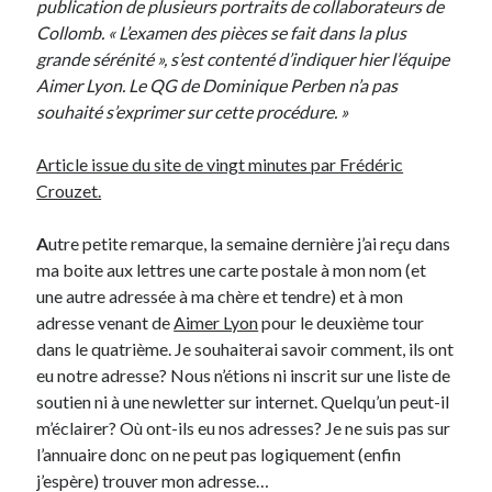
publication de plusieurs portraits de collaborateurs de
Collomb. « L’examen des pièces se fait dans la plus
On parle de quoi ?
grande sérénité », s’est contenté d’indiquer hier l’équipe
Aimer Lyon. Le QG de Dominique Perben n’a pas
A Lyon
souhaité s’exprimer sur cette procédure. »
Bon plan du dimanche
Coup de coeur
Article issue du site de vingt minutes par Frédéric
Daddy
Crouzet.
Engagé
Geek
A
utre petite remarque, la semaine dernière j’ai reçu dans
Green
ma boite aux lettres une carte postale à mon nom (et
Humeur
une autre adressée à ma chère et tendre) et à mon
Lectures
adresse venant de
Aimer Lyon
pour le deuxième tour
Lyon
dans le quatrième. Je souhaiterai savoir comment, ils ont
Lyon à Livre Ouvert
eu notre adresse? Nous n’étions ni inscrit sur une liste de
Mini-monsieur
soutien ni à une newletter sur internet. Quelqu’un peut-il
Non classé
m’éclairer? Où ont-ils eu nos adresses? Je ne suis pas sur
Parole de Follower
l’annuaire donc on ne peut pas logiquement (enfin
Patchwork
j’espère) trouver mon adresse…
Photos