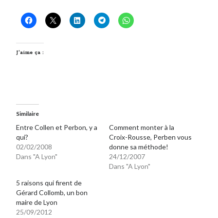
Post inutile
Proust
Sons
Sorties cuculturelles
J’aime ça :
Tavukoi
Vidéos
Similaire
Entre Collen et Perbon, y a
Comment monter à la
qui?
Croix-Rousse, Perben vous
02/02/2008
donne sa méthode!
Dans "A Lyon"
24/12/2007
Dans "A Lyon"
5 raisons qui firent de
Gérard Collomb, un bon
maire de Lyon
25/09/2012