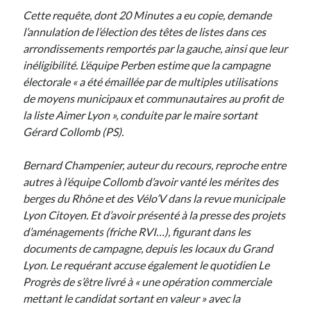
Cette requête, dont 20 Minutes a eu copie, demande
l’annulation de l’élection des têtes de listes dans ces
Derniers Commentaires
arrondissements remportés par la gauche, ainsi que leur
Entretien ménager
dans
T’as vu quoi ? #52
inéligibilité. L’équipe Perben estime que la campagne
JF
dans
C’était pas mieux avant… à Lyon
électorale « a été émaillée par de multiples utilisations
littlecelt
dans
Comment j’ai opéré ma vélorution toute personnelle
de moyens municipaux et communautaires au profit de
Anthony
dans
Comment j’ai opéré ma vélorution toute personnelle
la liste Aimer Lyon », conduite par le maire sortant
Renaud Ducher
dans
Comment j’ai opéré ma vélorution toute
Gérard Collomb (PS).
personnelle
Bernard Champenier, auteur du recours, reproche entre
autres à l’équipe Collomb d’avoir vanté les mérites des
Commentaires récents
berges du Rhône et des Vélo’V dans la revue municipale
Lyon Citoyen. Et d’avoir présenté à la presse des projets
Entretien ménager
dans
T’as vu quoi ? #52
d’aménagements (friche RVI…), figurant dans les
JF
dans
C’était pas mieux avant… à Lyon
documents de campagne, depuis les locaux du Grand
littlecelt
dans
Comment j’ai opéré ma vélorution toute personnelle
Lyon. Le requérant accuse également le quotidien Le
Anthony
dans
Comment j’ai opéré ma vélorution toute personnelle
Progrès de s’être livré à « une opération commerciale
Renaud Ducher
dans
Comment j’ai opéré ma vélorution toute
personnelle
mettant le candidat sortant en valeur » avec la