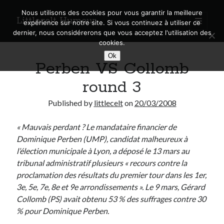
Nous utilisons des cookies pour vous garantir la meilleure
Littlecelt Humeur
open
expérience sur notre site. Si vous continuez à utiliser ce
primary
Sidebar
dernier, nous considérerons que vous acceptez l'utilisation des
menu
cookies.
Recherche sur le blog
Ok
Perben VS Collomb
Search
round 3
Published by
littlecelt
on
20/03/2008
« Mauvais perdant ? Le mandataire financier de
Derniers articles
Dominique Perben (UMP), candidat malheureux à
Municipales 2026 : Lyon, Métropole et Caluire, mon choix pour l’avenir
l’élection municipale à Lyon, a déposé le 13 mars au
Explorez les Chemins Enchantés à Vélo : Aventures Familiales près de
tribunal administratif plusieurs « recours contre la
Lyon !
proclamation des résultats du premier tour dans les 1er,
Quel Lyonnais es-tu, Renaud Ducher ?
3e, 5e, 7e, 8e et 9e arrondissements ». Le 9 mars, Gérard
A quand une véritable place pour le vélo à Caluire dans la Métropole de
Collomb (PS) avait obtenu 53 % des suffrages contre 30
Lyon ?
% pour Dominique Perben.
Comment je vis ma vie sur un vélo