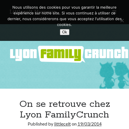
Nous utilisons des cookies pour vous garantir la meilleure
Littlecelt Humeur
open
expérience sur notre site. Si vous continuez à utiliser ce
primary
Sidebar
dernier, nous considérerons que vous acceptez l'utilisation des
menu
cookies.
Recherche sur le blog
Ok
Search
Derniers articles
Municipales 2026 : Lyon, Métropole et Caluire, mon choix pour l’avenir
Explorez les Chemins Enchantés à Vélo : Aventures Familiales près de
Lyon !
On se retrouve chez
Quel Lyonnais es-tu, Renaud Ducher ?
A quand une véritable place pour le vélo à Caluire dans la Métropole de
Lyon FamilyCrunch
Lyon ?
Comment je vis ma vie sur un vélo
Published by
littlecelt
on
19/03/2014