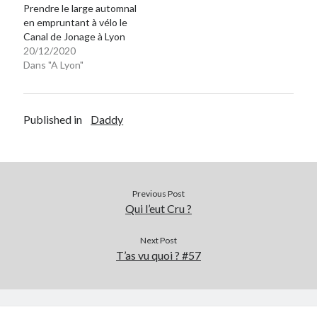
Prendre le large automnal
en empruntant à vélo le
On parle de quoi ?
Canal de Jonage à Lyon
20/12/2020
A Lyon
Dans "A Lyon"
Bon plan du dimanche
Coup de coeur
Daddy
Published in
Daddy
Engagé
Geek
Green
Humeur
Previous Post
Lectures
Qui l’eut Cru ?
Lyon
Lyon à Livre Ouvert
Next Post
Mini-monsieur
T’as vu quoi ? #57
Non classé
Parole de Follower
Patchwork
Photos