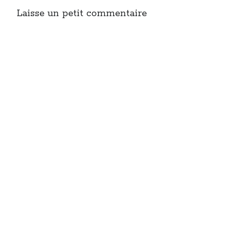
Laisse un petit commentaire
On parle de quoi ?
A Lyon
Bon plan du dimanche
Coup de coeur
Daddy
Engagé
Geek
Green
Humeur
Lectures
Lyon
Lyon à Livre Ouvert
Mini-monsieur
Non classé
Parole de Follower
Patchwork
Photos