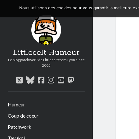
Nous utilisons des cookies pour vous garantir la meilleure exp
Littlecelt Humeur
Le blog patchwork de Littlecelt from Lyon since
2005
twitter
bluesky
facebook
instagram
youtube
mastodon
Humeur
Coup de coeur
Patchwork
Tavukoi