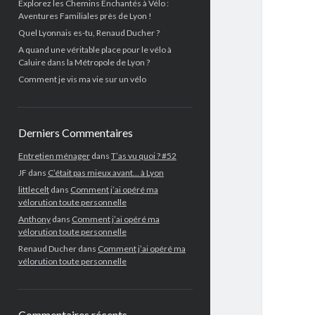
Explorez les Chemins Enchantés à Vélo :
Aventures Familiales près de Lyon !
Quel Lyonnais es-tu, Renaud Ducher ?
A quand une véritable place pour le vélo à
Caluire dans la Métropole de Lyon ?
Comment je vis ma vie sur un vélo
Derniers Commentaires
Entretien ménager
dans
T’as vu quoi ? #52
JF
dans
C’était pas mieux avant… à Lyon
littlecelt
dans
Comment j’ai opéré ma
vélorution toute personnelle
Anthony
dans
Comment j’ai opéré ma
vélorution toute personnelle
Renaud Ducher
dans
Comment j’ai opéré ma
vélorution toute personnelle
Commentaires récents