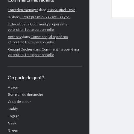
Entretien ménager
dans
T’as vu quoi ? #52
JF
dans
C’était pas mieux avant… à Lyon
littlecelt
dans
Comment j’ai opéré ma
vélorution toute personnelle
Anthony
dans
Comment j’ai opéré ma
vélorution toute personnelle
Renaud Ducher
dans
Comment j’ai opéré ma
vélorution toute personnelle
On parle de quoi ?
A Lyon
Bon plan du dimanche
Coup de coeur
Daddy
Engagé
Geek
Green