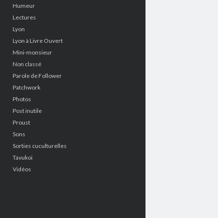
Humeur
Lectures
Lyon
Lyon à Livre Ouvert
Mini-monsieur
Non classé
Parole de Follower
Patchwork
Photos
Post inutile
Proust
Sons
Sorties cuculturelles
Tavukoi
Vidéos