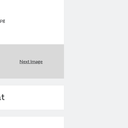
jpg
Next Image
t