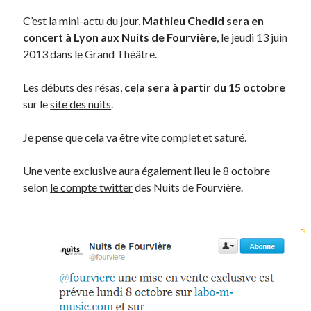
C’est la mini-actu du jour,
Mathieu Chedid sera en
concert à Lyon aux Nuits de Fourvière
, le jeudi 13 juin
Derniers Commentaires
2013 dans le Grand Théâtre.
Entretien ménager
dans
T’as vu quoi ? #52
JF
dans
C’était pas mieux avant… à Lyon
Les débuts des résas,
cela sera à partir du 15 octobre
littlecelt
dans
Comment j’ai opéré ma vélorution toute personnelle
sur le
site des nuits
.
Anthony
dans
Comment j’ai opéré ma vélorution toute personnelle
Renaud Ducher
dans
Comment j’ai opéré ma vélorution toute
Je pense que cela va être vite complet et saturé.
personnelle
Une vente exclusive aura également lieu le 8 octobre
selon
le compte twitter
des Nuits de Fourvière.
Commentaires récents
Entretien ménager
dans
T’as vu quoi ? #52
JF
dans
C’était pas mieux avant… à Lyon
littlecelt
dans
Comment j’ai opéré ma vélorution toute personnelle
Anthony
dans
Comment j’ai opéré ma vélorution toute personnelle
Renaud Ducher
dans
Comment j’ai opéré ma vélorution toute
personnelle