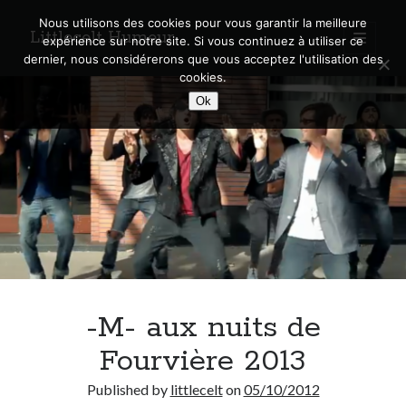
Nous utilisons des cookies pour vous garantir la meilleure
Littlecelt Humeur
open
expérience sur notre site. Si vous continuez à utiliser ce
primary
Sidebar
dernier, nous considérerons que vous acceptez l'utilisation des
menu
cookies.
Recherche sur le blog
Ok
Search
Derniers articles
Municipales 2026 : Lyon, Métropole et Caluire, mon choix pour l’avenir
Explorez les Chemins Enchantés à Vélo : Aventures Familiales près de
Lyon !
-M- aux nuits de
Quel Lyonnais es-tu, Renaud Ducher ?
A quand une véritable place pour le vélo à Caluire dans la Métropole de
Fourvière 2013
Lyon ?
Comment je vis ma vie sur un vélo
Published by
littlecelt
on
05/10/2012