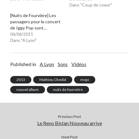
Dans "Coup de coeur"
[Nuits de Fourvière] Les
passagers pour le concert
de Iggy Pop sont…
06/06/2015
Dans "A Lyon"
Published in
A Lyon
Sons
Vidéos
2013
Mathieu Chedid
mojo
nouvel album
nuits de fourvière
Previous Post
Le Reno Bistan Nouveau arrive
Next Post