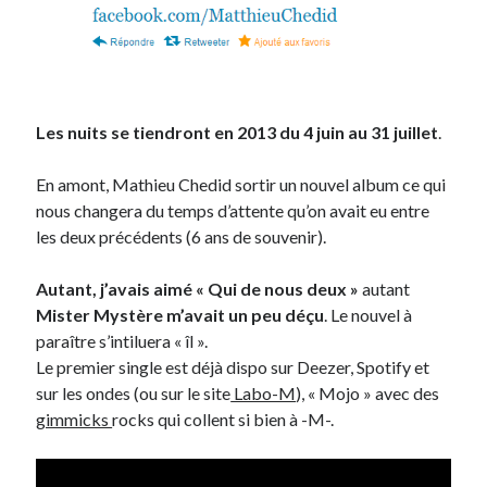
On parle de quoi ?
A Lyon
Bon plan du dimanche
Les nuits se tiendront en 2013 du 4 juin au 31 juillet
.
Coup de coeur
Daddy
En amont, Mathieu Chedid sortir un nouvel album ce qui
Engagé
nous changera du temps d’attente qu’on avait eu entre
Geek
les deux précédents (6 ans de souvenir).
Green
Humeur
Autant, j’avais aimé « Qui de nous deux »
autant
Lectures
Mister Mystère m’avait un peu déçu
. Le nouvel à
Lyon
paraître s’intiluera « îl ».
Lyon à Livre Ouvert
Le premier single est déjà dispo sur Deezer, Spotify et
Mini-monsieur
sur les ondes (ou sur le site
Labo-M
), « Mojo » avec des
Non classé
gimmicks
rocks qui collent si bien à -M-.
Parole de Follower
Patchwork
Photos