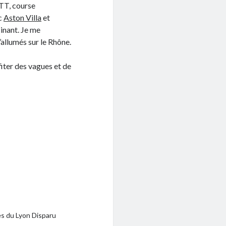
VTT, course
ec
Aston Villa
et
cinant. Je me
’allumés sur le Rhône.
fiter des vagues et de
s du Lyon Disparu