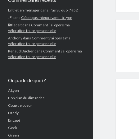
Entretien ménager
dans
T’as vu quoi ? #52
JF
dans
C’était pas mieux avant… à Lyon
littlecelt
dans
Comment j’ai opéré ma
vélorution toute personnelle
Anthony
dans
Comment j’ai opéré ma
vélorution toute personnelle
Renaud Ducher
dans
Comment j’ai opéré ma
vélorution toute personnelle
On parle de quoi ?
A Lyon
Bon plan du dimanche
Coup de coeur
Daddy
Engagé
Geek
Green