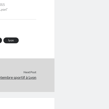
015
Lyon"
lyon
Next Post
tembre sportif à Lyon