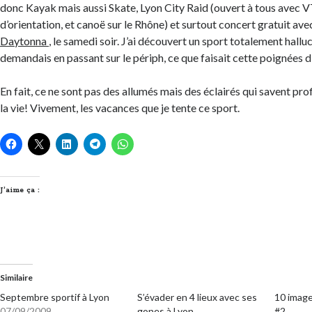
donc Kayak mais aussi Skate, Lyon City Raid (ouvert à tous avec 
d’orientation, et canoë sur le Rhône) et surtout concert gratuit av
Daytonna
, le samedi soir. J’ai découvert un sport totalement hallu
demandais en passant sur le périph, ce que faisait cette poignées d
En fait, ce ne sont pas des allumés mais des éclairés qui savent pro
la vie! Vivement, les vacances que je tente ce sport.
J’aime ça :
Similaire
Septembre sportif à Lyon
S’évader en 4 lieux avec ses
10 image
07/09/2009
gones à Lyon
#2