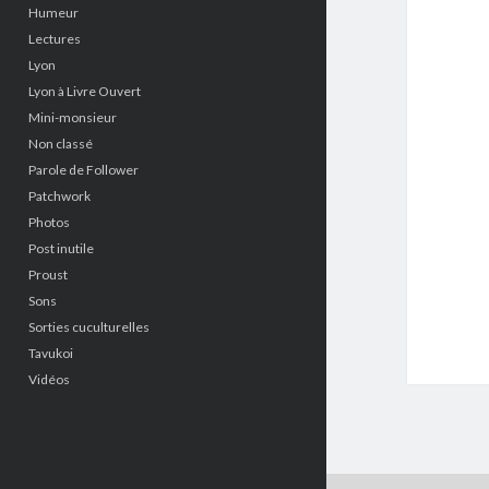
Humeur
Lectures
Lyon
Lyon à Livre Ouvert
Mini-monsieur
Non classé
Parole de Follower
Patchwork
Photos
Post inutile
Proust
Sons
Sorties cuculturelles
Tavukoi
Vidéos