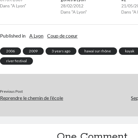
Dans "A Lyon"
28/02/2012
21/05/2
Dans "A Lyon"
Dans "A 
Published in
A Lyon
Coup de coeur
2006
2009
3 years ago
hawaï sur rhône
kayak
river festival
Previous Post
Reprendre le chemin de l’école
Sep
One Comment