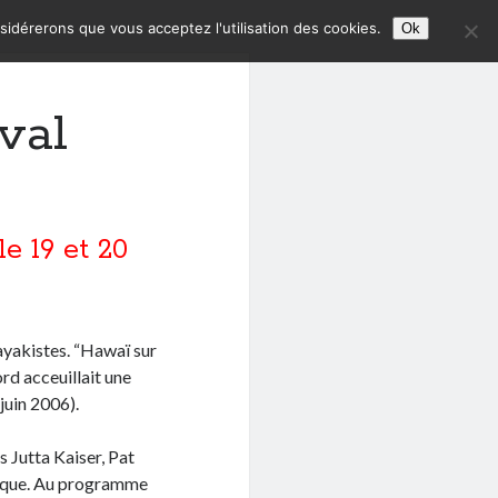
nsidérerons que vous acceptez l'utilisation des cookies.
Ok
val
le 19 et 20
kayakistes. “Hawaï sur
ord acceuillait une
juin 2006).
 Jutta Kaiser, Pat
unique. Au programme