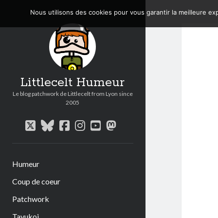
Nous utilisons des cookies pour vous garantir la meilleure exp
Littlecelt Humeur
Le blog patchwork de Littlecelt from Lyon since
2005
twitter
bluesky
facebook
instagram
youtube
mastodon
Humeur
Coup de coeur
Patchwork
Tavukoi