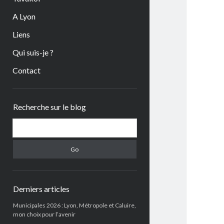
A Lyon
Liens
Qui suis-je ?
Contact
Sidebar
Recherche sur le blog
Search
Derniers articles
Municipales 2026 : Lyon, Métropole et Caluire,
mon choix pour l’avenir