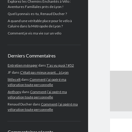
Explorez les Chemins Enchantés à Vélo :
Aventures Familiales près de Lyon !
Quel Lyonnais es-tu, Renaud Ducher ?
A quand une véritable place pour le vélo à
Caluire dans la Métropole de Lyon ?
Comment je vis ma vie sur un vélo
Derniers Commentaires
Entretien ménager
dans
T’as vu quoi ? #52
JF
dans
C’était pas mieux avant… à Lyon
littlecelt
dans
Comment j’ai opéré ma
vélorution toute personnelle
Anthony
dans
Comment j’ai opéré ma
vélorution toute personnelle
Renaud Ducher
dans
Comment j’ai opéré ma
vélorution toute personnelle
Commentaires récents