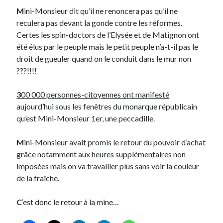
M
ini-Monsieur dit qu’il ne renoncera pas qu’il ne
reculera pas devant la gonde contre les réformes.
Derniers Commentaires
Certes les spin-doctors de l’Elysée et de Matignon ont
Entretien ménager
dans
T’as vu quoi ? #52
été élus par le peuple mais le petit peuple n’a-t-il pas le
JF
dans
C’était pas mieux avant… à Lyon
droit de gueuler quand on le conduit dans le mur non
littlecelt
dans
Comment j’ai opéré ma vélorution toute personnelle
???!!!!
Anthony
dans
Comment j’ai opéré ma vélorution toute personnelle
Renaud Ducher
dans
Comment j’ai opéré ma vélorution toute
3
00 000 personnes-citoyennes ont manifesté
personnelle
aujourd’hui sous les fenêtres du monarque républicain
qu’est Mini-Monsieur 1er, une peccadille.
Commentaires récents
M
ini-Monsieur avait promis le retour du pouvoir d’achat
grâce notamment aux heures supplémentaires non
Entretien ménager
dans
T’as vu quoi ? #52
imposées mais on va travailler plus sans voir la couleur
JF
dans
C’était pas mieux avant… à Lyon
de la fraîche.
littlecelt
dans
Comment j’ai opéré ma vélorution toute personnelle
Anthony
dans
Comment j’ai opéré ma vélorution toute personnelle
C
‘est donc le retour à la mine…
Renaud Ducher
dans
Comment j’ai opéré ma vélorution toute
personnelle