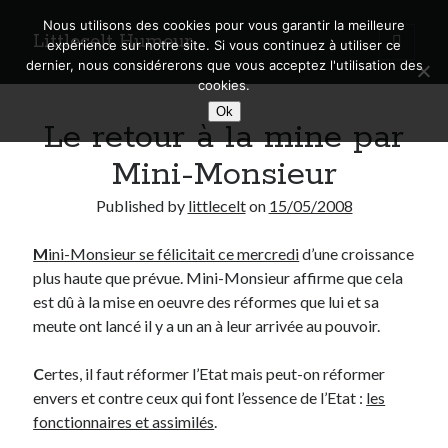
Nous utilisons des cookies pour vous garantir la meilleure
Littlecelt Humeur
open
expérience sur notre site. Si vous continuez à utiliser ce
primary
Sidebar
dernier, nous considérerons que vous acceptez l'utilisation des
menu
cookies.
Recherche sur le blog
Ok
Le retour à la mine par
Search
Mini-Monsieur
Published by
littlecelt
on
15/05/2008
M
ini-Monsieur se félicitait ce mercredi
d’une croissance
Derniers articles
plus haute que prévue. Mini-Monsieur affirme que cela
Municipales 2026 : Lyon, Métropole et Caluire, mon choix pour l’avenir
est dû à la mise en oeuvre des réformes que lui et sa
Explorez les Chemins Enchantés à Vélo : Aventures Familiales près de
meute ont lancé il y a un an à leur arrivée au pouvoir.
Lyon !
Quel Lyonnais es-tu, Renaud Ducher ?
C
ertes, il faut réformer l’Etat mais peut-on réformer
A quand une véritable place pour le vélo à Caluire dans la Métropole de
envers et contre ceux qui font l’essence de l’Etat :
les
Lyon ?
fonctionnaires et assimilés
.
Comment je vis ma vie sur un vélo