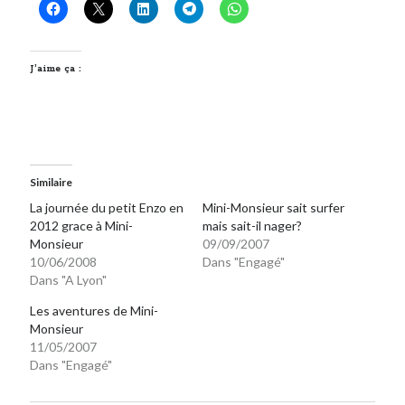
On parle de quoi ?
J’aime ça :
A Lyon
Bon plan du dimanche
Coup de coeur
Daddy
Engagé
Similaire
Geek
La journée du petit Enzo en
Mini-Monsieur sait surfer
Green
2012 grace à Mini-
mais sait-il nager?
Humeur
Monsieur
09/09/2007
Lectures
10/06/2008
Dans "Engagé"
Lyon
Dans "A Lyon"
Lyon à Livre Ouvert
Les aventures de Mini-
Mini-monsieur
Monsieur
Non classé
11/05/2007
Parole de Follower
Dans "Engagé"
Patchwork
Photos