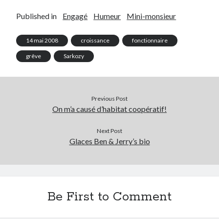
Post inutile
Published in
Engagé
Humeur
Mini-monsieur
Proust
Sons
14 mai 2008
croissance
fonctionnaire
Sorties cuculturelles
grêve
Sarkozy
Tavukoi
Vidéos
Previous Post
On m’a causé d’habitat coopératif!
Next Post
Glaces Ben & Jerry’s bio
Be First to Comment