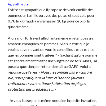
Agrandir le plan
Post inutile
L’offre est sympathique il propose de venir cueillir des
Proust
pommes en famille ou avec des potes et tout cela pour
Sons
0.7€ le kg (faudra en ramasser 10 kg pour ce prix là
Sorties cuculturelles
quand même).
Tavukoi
Vidéos
Alors moi, l’offre est alléchante même en étant pas un
amateur chiraquien de pommes. Mais le truc que je
voulais savoir avant de vous le conseiller, c’est « est-ce
que les pommes sont traitées ? » Sachant qu’une pomme
est généralement traitée une vingtaine de fois. Alors, j’ai
posé la question par retour de mail au GAEC, voici la
réponse que j’ai eu
» Nous ne sommes pas en culture
bio, nous pratiquons la lutte raisonnée (aucuns
traitements systématiques) utilisation de pièges,
protection des prédateurs … »
Je vous laisse par la même occasion la petite invitation,