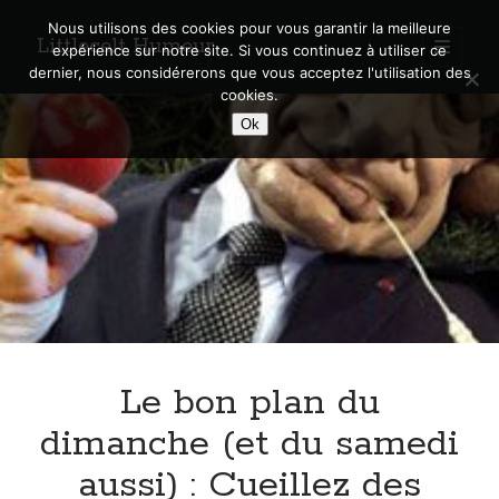
Nous utilisons des cookies pour vous garantir la meilleure
Littlecelt Humeur
open
expérience sur notre site. Si vous continuez à utiliser ce
primary
Sidebar
dernier, nous considérerons que vous acceptez l'utilisation des
menu
cookies.
Recherche sur le blog
Ok
Search
Derniers articles
Municipales 2026 : Lyon, Métropole et Caluire, mon choix pour l’avenir
Explorez les Chemins Enchantés à Vélo : Aventures Familiales près de
Lyon !
Le bon plan du
Quel Lyonnais es-tu, Renaud Ducher ?
A quand une véritable place pour le vélo à Caluire dans la Métropole de
dimanche (et du samedi
Lyon ?
aussi) : Cueillez des
Comment je vis ma vie sur un vélo