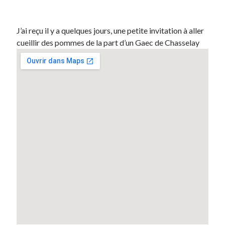
On parle de quoi ?
J’ai reçu il y a quelques jours, une petite invitation à aller
cueillir des pommes de la part d’un Gaec de Chasselay
A Lyon
Bon plan du dimanche
Coup de coeur
Daddy
Engagé
Geek
Green
Humeur
Lectures
Lyon
Lyon à Livre Ouvert
Mini-monsieur
Non classé
Parole de Follower
Patchwork
Photos