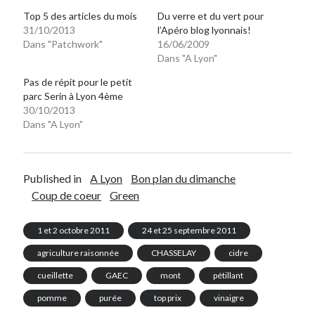
Top 5 des articles du mois
Du verre et du vert pour
31/10/2013
l’Apéro blog lyonnais!
Dans "Patchwork"
16/06/2009
Dans "A Lyon"
Pas de répit pour le petit
parc Serin à Lyon 4ème
30/10/2013
Dans "A Lyon"
Published in
A Lyon
Bon plan du dimanche
Coup de coeur
Green
1 et 2 octobre 2011
24 et 25 septembre 2011
agriculture raisonnée
CHASSELAY
cidre
cueillette
GAEC
mont
pétillant
pomme
purée
top prix
vinaigre