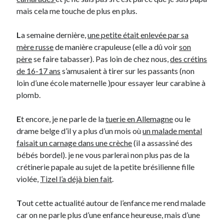
mais cela me touche de plus en plus.
Derniers Commentaires
L
a semaine dernière,
une petite était enlevée par sa
Entretien ménager
dans
T’as vu quoi ? #52
mère russe
de manière crapuleuse (elle a dû voir
son
JF
dans
C’était pas mieux avant… à Lyon
père
se faire tabasser). Pas loin de chez nous,
des crétins
littlecelt
dans
Comment j’ai opéré ma vélorution toute personnelle
de 16-17 ans
s’amusaient à tirer sur les passants (non
Anthony
dans
Comment j’ai opéré ma vélorution toute personnelle
loin d’une école maternelle )pour essayer leur carabine à
Renaud Ducher
dans
Comment j’ai opéré ma vélorution toute
plomb.
personnelle
E
t encore, je ne parle de la
tuerie en Allemagne
ou le
drame belge d’il y a plus d’un mois où
un malade mental
Commentaires récents
faisait un carnage dans une crèche
(il a assassiné des
bébés bordel). je ne vous parlerai non plus pas de la
Entretien ménager
dans
T’as vu quoi ? #52
crétinerie papale au sujet de la petite brésilienne fille
JF
dans
C’était pas mieux avant… à Lyon
violée,
Tizel l’a déjà bien fait
.
littlecelt
dans
Comment j’ai opéré ma vélorution toute personnelle
Anthony
dans
Comment j’ai opéré ma vélorution toute personnelle
T
out cette actualité autour de l’enfance me rend malade
Renaud Ducher
dans
Comment j’ai opéré ma vélorution toute
personnelle
car on ne parle plus d’une enfance heureuse, mais d’une