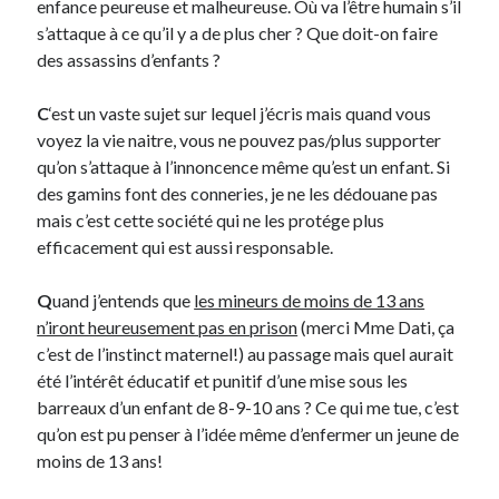
enfance peureuse et malheureuse. Où va l’être humain s’il
s’attaque à ce qu’il y a de plus cher ? Que doit-on faire
On parle de quoi ?
des assassins d’enfants ?
A Lyon
C
‘est un vaste sujet sur lequel j’écris mais quand vous
Bon plan du dimanche
voyez la vie naitre, vous ne pouvez pas/plus supporter
Coup de coeur
qu’on s’attaque à l’innoncence même qu’est un enfant. Si
Daddy
des gamins font des conneries, je ne les dédouane pas
Engagé
mais c’est cette société qui ne les protége plus
Geek
efficacement qui est aussi responsable.
Green
Humeur
Q
uand j’entends que
les mineurs de moins de 13 ans
Lectures
n’iront heureusement pas en prison
(merci Mme Dati, ça
Lyon
c’est de l’instinct maternel!) au passage mais quel aurait
Lyon à Livre Ouvert
été l’intérêt éducatif et punitif d’une mise sous les
Mini-monsieur
barreaux d’un enfant de 8-9-10 ans ? Ce qui me tue, c’est
Non classé
qu’on est pu penser à l’idée même d’enfermer un jeune de
Parole de Follower
moins de 13 ans!
Patchwork
Photos