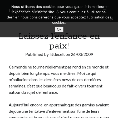
Nous utilisons des cookies pour vous garantir la meilleure
Littlecelt Humeur
open
expérience sur notre site. Si vous continuez à utiliser ce
primary
Sidebar
dernier, nous considérerons que vous acceptez l'utilisation des
menu
cookies.
Recherche sur le blog
Ok
Laissez l’enfance en
Search
paix!
Published by
littlecelt
on
26/03/2009
C
e monde ne tourne réellement pas rond en ce monde et
Derniers articles
depuis bien longtemps, vous me direz. Moi ce qui
Municipales 2026 : Lyon, Métropole et Caluire, mon choix pour l’avenir
m’hallucine dans les dernières news de ces dernières
Explorez les Chemins Enchantés à Vélo : Aventures Familiales près de
semaines, c’est que beaucoup de fait-divers tournent
Lyon !
autour du sujet de l’enfance.
Quel Lyonnais es-tu, Renaud Ducher ?
A quand une véritable place pour le vélo à Caluire dans la Métropole de
A
ujourd’hui encore, on apprenait
que des gamins avaient
Lyon ?
déjoué une tentative d’enlèvement sur l’une de leurs
Comment je vis ma vie sur un vélo
camarades
et je ne sais pas si c’est parce que je suis papa