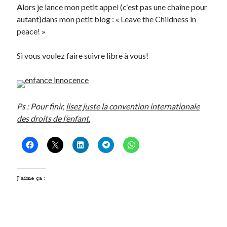
A
lors je lance mon petit appel (c’est pas une chaîne pour
Post inutile
autant)dans mon petit blog : « Leave the Childness in
Proust
peace! »
Sons
Sorties cuculturelles
Si vous voulez faire suivre libre à vous!
Tavukoi
Vidéos
Ps : Pour finir,
lisez juste la convention internationale
des droits de l’enfant.
J’aime ça :