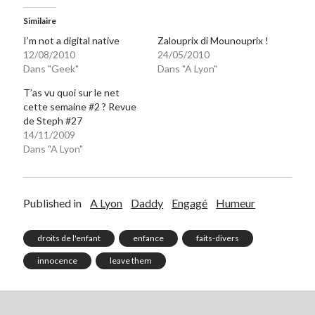
Similaire
I’m not a digital native
Zalouprix di Mounouprix !
12/08/2010
24/05/2010
Dans "Geek"
Dans "A Lyon"
T’as vu quoi sur le net
cette semaine #2 ? Revue
de Steph #27
14/11/2009
Dans "A Lyon"
Published in
A Lyon
Daddy
Engagé
Humeur
droits de l'enfant
enfance
faits-divers
innocence
leave them