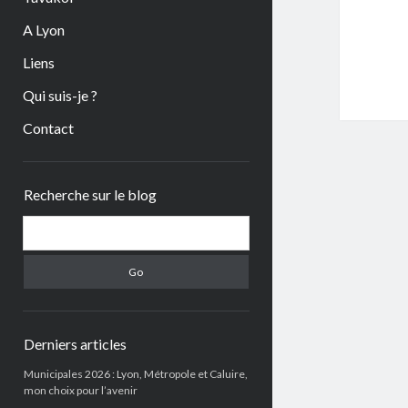
A Lyon
Liens
Qui suis-je ?
Contact
Sidebar
Recherche sur le blog
Search
Derniers articles
Municipales 2026 : Lyon, Métropole et Caluire,
mon choix pour l’avenir