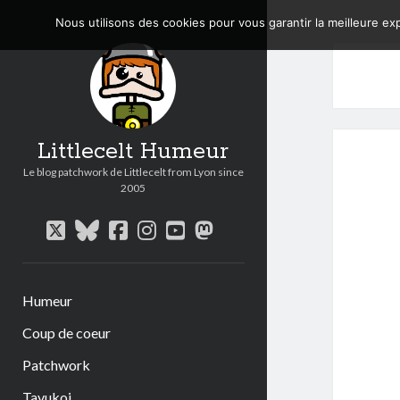
Nous utilisons des cookies pour vous garantir la meilleure exp
Littlecelt Humeur
Le blog patchwork de Littlecelt from Lyon since
2005
twitter
bluesky
facebook
instagram
youtube
mastodon
Humeur
Coup de coeur
Patchwork
Tavukoi