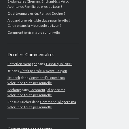
Explorez les Chemins Enchantés à Vélo :
Aventures Familiales près de Lyon !
Quel Lyonnais es-tu, Renaud Ducher ?
A quand une véritable place pour le vélo à
Caluire dans la Métropole de Lyon ?
Comment je vis ma vie sur un vélo
Derniers Commentaires
Entretien ménager
dans
T’as vu quoi ? #52
JF
dans
C’était pas mieux avant… à Lyon
littlecelt
dans
Comment j’ai opéré ma
vélorution toute personnelle
Anthony
dans
Comment j’ai opéré ma
vélorution toute personnelle
Renaud Ducher
dans
Comment j’ai opéré ma
vélorution toute personnelle
Commentaires récents