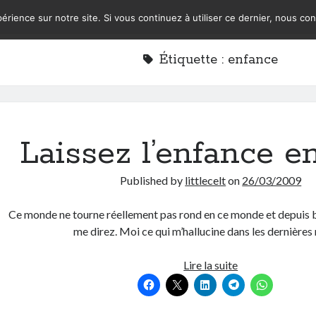
érience sur notre site. Si vous continuez à utiliser ce dernier, nous co
Étiquette :
enfance
Laissez l’enfance en
Published by
littlecelt
on
26/03/2009
Ce monde ne tourne réellement pas rond en ce monde et depuis 
me direz. Moi ce qui m’hallucine dans les dernière
Laissez
Lire la suite
l’enfance
en
paix!