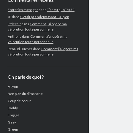
Entretien ménager
dans
T’as vu quoi ? #52
JF
dans
C’était pas mieux avant… à Lyon
littlecelt
dans
Comment j’ai opéré ma
vélorution toute personnelle
Anthony
dans
Comment j’ai opéré ma
vélorution toute personnelle
Renaud Ducher
dans
Comment j’ai opéré ma
vélorution toute personnelle
On parle de quoi ?
A Lyon
Bon plan du dimanche
Coup de coeur
Daddy
Engagé
Geek
Green