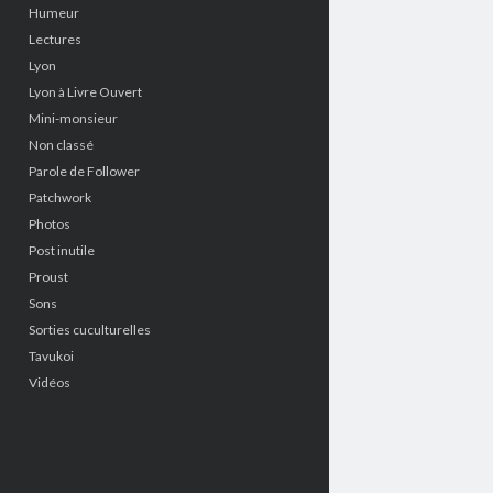
Humeur
Lectures
Lyon
Lyon à Livre Ouvert
Mini-monsieur
Non classé
Parole de Follower
Patchwork
Photos
Post inutile
Proust
Sons
Sorties cuculturelles
Tavukoi
Vidéos