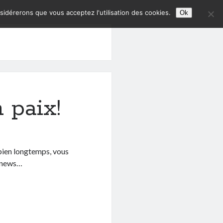
nsidérerons que vous acceptez l'utilisation des cookies.
Ok
 paix!
bien longtemps, vous
s news…