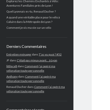
Explorez les Chemins Enchantés à Vélo :
Aventures Familiales près de Lyon !
Quel Lyonnais es-tu, Renaud Ducher ?
A quand une véritable place pour le vélo à
Caluire dans la Métropole de Lyon ?
Comment je vis ma vie sur un vélo
Derniers Commentaires
Entretien ménager
dans
T’as vu quoi ? #52
JF
dans
C’était pas mieux avant… à Lyon
littlecelt
dans
Comment j’ai opéré ma
vélorution toute personnelle
Anthony
dans
Comment j’ai opéré ma
vélorution toute personnelle
Renaud Ducher
dans
Comment j’ai opéré ma
vélorution toute personnelle
Commentaires récents