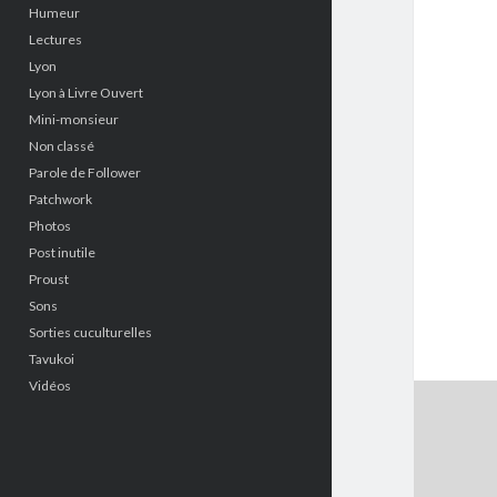
Humeur
Lectures
Lyon
Lyon à Livre Ouvert
Mini-monsieur
Non classé
Parole de Follower
Patchwork
Photos
Post inutile
Proust
Sons
Sorties cuculturelles
Tavukoi
Vidéos