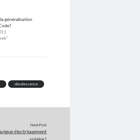
la généralisation
Code?
011
eek"
y
obsolescence
Next Post
navigue électriquement
solaire !