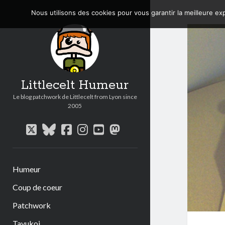
Nous utilisons des cookies pour vous garantir la meilleure exp
Littlecelt Humeur
Le blog patchwork de Littlecelt from Lyon since
2005
twitter
bluesky
facebook
instagram
youtube
mastodon
Humeur
Coup de coeur
Patchwork
Tavukoi