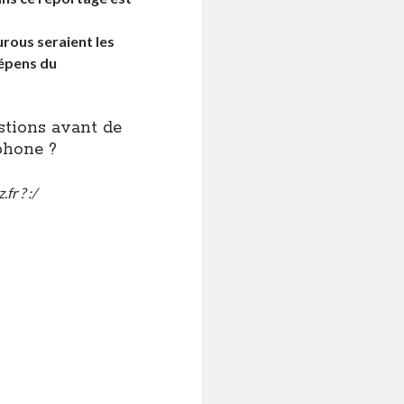
urous seraient les
dépens du
stions avant de
tphone ?
fr ? :/