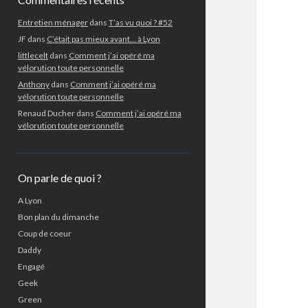
Entretien ménager
dans
T’as vu quoi ? #52
JF
dans
C’était pas mieux avant… à Lyon
littlecelt
dans
Comment j’ai opéré ma
vélorution toute personnelle
Anthony
dans
Comment j’ai opéré ma
vélorution toute personnelle
Renaud Ducher
dans
Comment j’ai opéré ma
vélorution toute personnelle
On parle de quoi ?
A Lyon
Bon plan du dimanche
Coup de coeur
Daddy
Engagé
Geek
Green