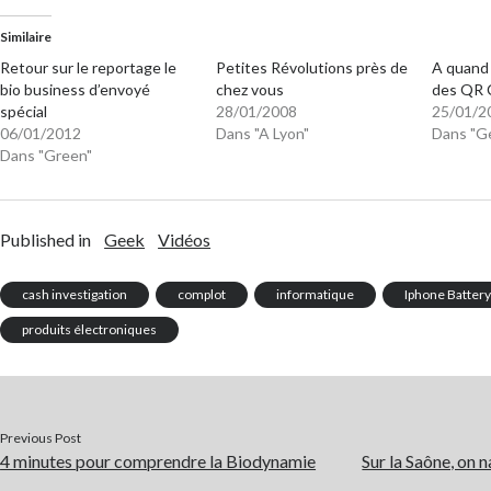
Similaire
Retour sur le reportage le
Petites Révolutions près de
A quand 
bio business d’envoyé
chez vous
des QR 
spécial
28/01/2008
25/01/2
06/01/2012
Dans "A Lyon"
Dans "G
Dans "Green"
Published in
Geek
Vidéos
cash investigation
complot
informatique
Iphone Batter
produits électroniques
Previous Post
4 minutes pour comprendre la Biodynamie
Sur la Saône, on 