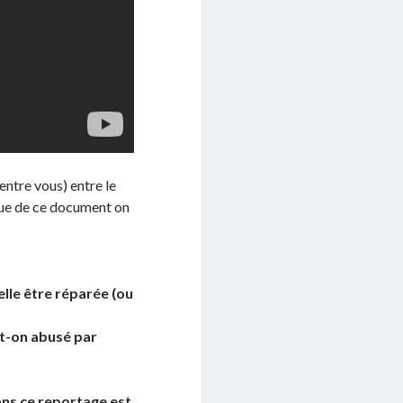
ntre vous) entre le
a vue de ce document on
elle être réparée (ou
t-on abusé par
ans ce reportage est