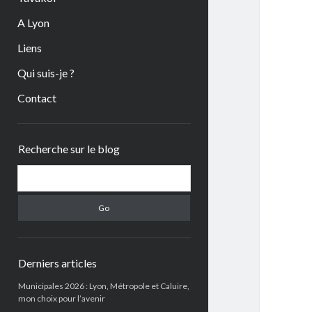
A Lyon
Liens
Qui suis-je ?
Contact
Sidebar
Recherche sur le blog
Search
Derniers articles
Municipales 2026 : Lyon, Métropole et Caluire,
mon choix pour l’avenir