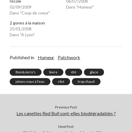
l’école
06/07/2008
02/09/2009
Dans "Humeur"
Dans "Coup de coeur"
On parle de quoi ?
2 gones à la maison
A Lyon
25/01/2008
Bon plan du dimanche
Dans "A Lyon"
Coup de coeur
Daddy
Engagé
Published in
Humeur
Patchwork
Geek
Green
Ben&Jerry's
biere
été
glace
Humeur
jetons nous à l'eau
riké
trop chaud
Lectures
Lyon
Lyon à Livre Ouvert
Mini-monsieur
Previous Post
Non classé
Les canettes Red Bull sont-elles biodégradables ?
Parole de Follower
Patchwork
Next Post
Photos