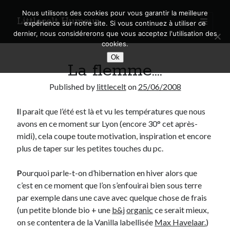
Nous utilisons des cookies pour vous garantir la meilleure
Littlecelt Humeur
open
expérience sur notre site. Si vous continuez à utiliser ce
primary
Sidebar
dernier, nous considérerons que vous acceptez l'utilisation des
menu
cookies.
Recherche sur le blog
Ok
La flemme….
Search
Published by
littlecelt
on
25/06/2008
I
l parait que l’été est là et vu les températures que nous
avons en ce moment sur Lyon (encore 30° cet après-
Derniers articles
midi), cela coupe toute motivation, inspiration et encore
plus de taper sur les petites touches du pc.
Municipales 2026 : Lyon, Métropole et Caluire, mon choix pour l’avenir
Explorez les Chemins Enchantés à Vélo : Aventures Familiales près de
P
ourquoi parle-t-on d’hibernation en hiver alors que
Lyon !
c’est en ce moment que l’on s’enfouirai bien sous terre
Quel Lyonnais es-tu, Renaud Ducher ?
par exemple dans une cave avec quelque chose de frais
A quand une véritable place pour le vélo à Caluire dans la Métropole de
Lyon ?
(un petite blonde bio + une
b&j
organic
ce serait mieux,
Comment je vis ma vie sur un vélo
on se contentera de la Vanilla labellisée
Max Havelaar.
)