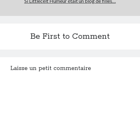
Si Littlecelt Humeur était un blog de filles…
Post inutile
Proust
Sons
Sorties cuculturelles
Be First to Comment
Tavukoi
Vidéos
Laisse un petit commentaire