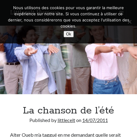
Nous utilisons des cookies pour vous garantir la meilleure
Littlecelt Humeur
open
expérience sur notre site. Si vous continuez à utiliser ce
primary
Sidebar
dernier, nous considérerons que vous acceptez l'utilisation des
menu
cookies.
Recherche sur le blog
Ok
Search
Derniers articles
Municipales 2026 : Lyon, Métropole et Caluire, mon choix pour l’avenir
Explorez les Chemins Enchantés à Vélo : Aventures Familiales près de
Lyon !
La chanson de l’été
Quel Lyonnais es-tu, Renaud Ducher ?
A quand une véritable place pour le vélo à Caluire dans la Métropole de
Published by
littlecelt
on
14/07/2011
Lyon ?
Comment je vis ma vie sur un vélo
Alter Oueb m’a taggué
en me demandant quelle serait