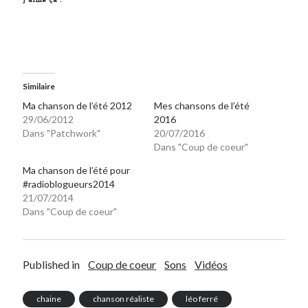
On parle de quoi ?
A Lyon
Bon plan du dimanche
Similaire
Coup de coeur
Ma chanson de l’été 2012
Mes chansons de l’été
Daddy
29/06/2012
2016
Engagé
Dans "Patchwork"
20/07/2016
Geek
Dans "Coup de coeur"
Green
Ma chanson de l’été pour
Humeur
#radioblogueurs2014
Lectures
21/07/2014
Lyon
Dans "Coup de coeur"
Lyon à Livre Ouvert
Mini-monsieur
Non classé
Published in
Coup de coeur
Sons
Vidéos
Parole de Follower
Patchwork
chaine
chanson réaliste
léo ferré
Photos