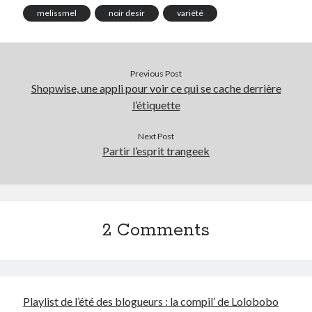
melissmel
noir desir
variété
Post inutile
Proust
Sons
Sorties cuculturelles
Previous Post
Tavukoi
Shopwise, une appli pour voir ce qui se cache derrière
Vidéos
l’étiquette
Next Post
Partir l’esprit trangeek
2 Comments
Playlist de l’été des blogueurs : la compil’ de Lolobobo