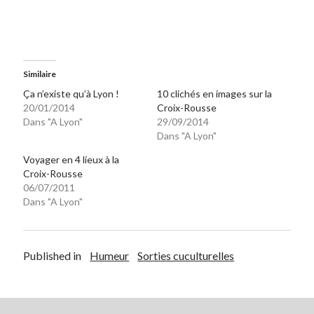
On parle de quoi ?
A Lyon
Similaire
Bon plan du dimanche
Ça n’existe qu’à Lyon !
10 clichés en images sur la
Coup de coeur
20/01/2014
Croix-Rousse
Daddy
Dans "A Lyon"
29/09/2014
Engagé
Dans "A Lyon"
Geek
Voyager en 4 lieux à la
Green
Croix-Rousse
Humeur
06/07/2011
Lectures
Dans "A Lyon"
Lyon
Lyon à Livre Ouvert
Mini-monsieur
Published in
Humeur
Sorties cuculturelles
Non classé
Parole de Follower
Patchwork
Photos