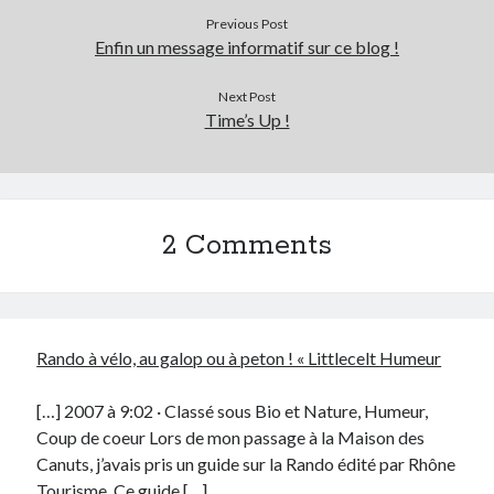
Post inutile
Previous Post
Enfin un message informatif sur ce blog !
Proust
Sons
Next Post
Sorties cuculturelles
Time’s Up !
Tavukoi
Vidéos
2 Comments
Rando à vélo, au galop ou à peton ! « Littlecelt Humeur
[…] 2007 à 9:02 · Classé sous Bio et Nature, Humeur,
Coup de coeur Lors de mon passage à la Maison des
Canuts, j’avais pris un guide sur la Rando édité par Rhône
Tourisme. Ce guide […]