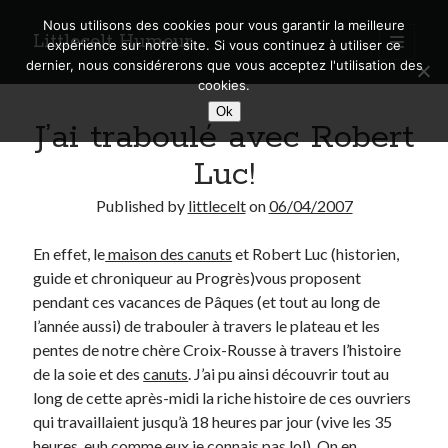
Nous utilisons des cookies pour vous garantir la meilleure
Littlecelt Humeur
open
expérience sur notre site. Si vous continuez à utiliser ce
primary
Sidebar
dernier, nous considérerons que vous acceptez l'utilisation des
menu
cookies.
Recherche sur le blog
Ok
J’ai traboulé avec Robert
Search
Luc!
Published by
littlecelt
on
06/04/2007
En effet, le
maison des canuts
et Robert Luc (historien,
Derniers articles
guide et chroniqueur au Progrès)vous proposent
Municipales 2026 : Lyon, Métropole et Caluire, mon choix pour l’avenir
pendant ces vacances de Pâques (et tout au long de
Explorez les Chemins Enchantés à Vélo : Aventures Familiales près de
l’année aussi) de trabouler à travers le plateau et les
Lyon !
pentes de notre chère Croix-Rousse à travers l’histoire
Quel Lyonnais es-tu, Renaud Ducher ?
de la soie et des
canuts
. J’ai pu ainsi découvrir tout au
A quand une véritable place pour le vélo à Caluire dans la Métropole de
long de cette après-midi la riche histoire de ces ouvriers
Lyon ?
qui travaillaient jusqu’à 18 heures par jour (vive les 35
Comment je vis ma vie sur un vélo
heures, euh comme eux je connais pas lol). On en