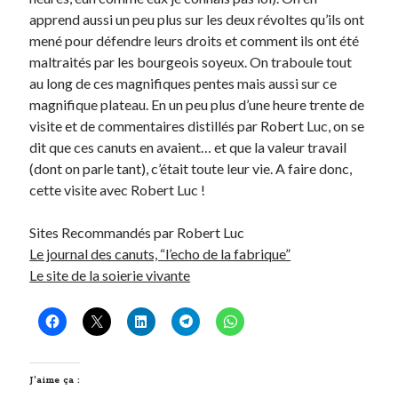
apprend aussi un peu plus sur les deux révoltes qu’ils ont
mené pour défendre leurs droits et comment ils ont été
Derniers Commentaires
maltraités par les bourgeois soyeux. On traboule tout
Entretien ménager
dans
T’as vu quoi ? #52
au long de ces magnifiques pentes mais aussi sur ce
JF
dans
C’était pas mieux avant… à Lyon
magnifique plateau. En un peu plus d’une heure trente de
littlecelt
dans
Comment j’ai opéré ma vélorution toute personnelle
visite et de commentaires distillés par Robert Luc, on se
Anthony
dans
Comment j’ai opéré ma vélorution toute personnelle
dit que ces canuts en avaient… et que la valeur travail
Renaud Ducher
dans
Comment j’ai opéré ma vélorution toute
(dont on parle tant), c’était toute leur vie. A faire donc,
personnelle
cette visite avec Robert Luc !
Sites Recommandés par Robert Luc
Commentaires récents
Le journal des canuts, “l’echo de la fabrique”
Le site de la soierie vivante
Entretien ménager
dans
T’as vu quoi ? #52
JF
dans
C’était pas mieux avant… à Lyon
littlecelt
dans
Comment j’ai opéré ma vélorution toute personnelle
Anthony
dans
Comment j’ai opéré ma vélorution toute personnelle
Renaud Ducher
dans
Comment j’ai opéré ma vélorution toute
personnelle
J’aime ça :