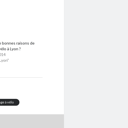
 de bonnes raisons de
vélo à Lyon ?
014
Lyon"
ge à vélo