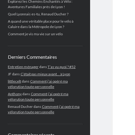
Explorez les Chemins Enchantés à Vélo :
Aventures Familiales près de Lyon !
Quel Lyonnais es-tu, Renaud Ducher ?
A quand une véritable place pour le vélo à
Caluire dans la Métropole de Lyon ?
Comment je vis ma vie sur un vélo
Derniers Commentaires
Entretien ménager
dans
T’as vu quoi ? #52
JF
dans
C’était pas mieux avant… à Lyon
littlecelt
dans
Comment j’ai opéré ma
vélorution toute personnelle
Anthony
dans
Comment j’ai opéré ma
vélorution toute personnelle
Renaud Ducher
dans
Comment j’ai opéré ma
vélorution toute personnelle
Commentaires récents