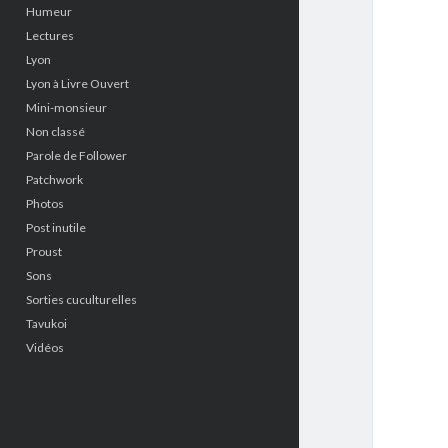
Humeur
Lectures
Lyon
Lyon à Livre Ouvert
Mini-monsieur
Non classé
Parole de Follower
Patchwork
Photos
Post inutile
Proust
Sons
Sorties cuculturelles
Tavukoi
Vidéos