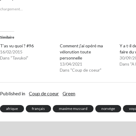
chargement…
Similaire
T’as vu quoi ? #96
Comment j’ai opéré ma
Y a t-il
16/02/2015
vélorution toute
faire du 
Dans "Tavukoi"
personnelle
30/09/2
13/04/2021
Dans "A 
Dans "Coup de coeur"
Published in
Coup de coeur
Green
afrique
français
maxime mussard
norvège
voya