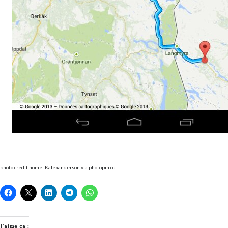
photo credit home:
Kalexanderson
via
photopin
cc
J’aime ça :