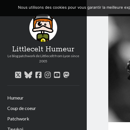
Nous utilisons des cookies pour vous garantir la meilleure exp
Littlecelt Humeur
Le blog patchwork de Littlecelt from Lyon since
2005
twitter
bluesky
facebook
instagram
youtube
mastodon
Humeur
Coup de coeur
Patchwork
Tavukoi