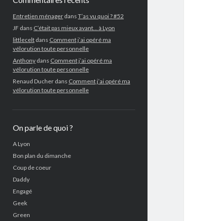
Entretien ménager
dans
T’as vu quoi ? #52
JF
dans
C’était pas mieux avant… à Lyon
littlecelt
dans
Comment j’ai opéré ma
vélorution toute personnelle
Anthony
dans
Comment j’ai opéré ma
vélorution toute personnelle
Renaud Ducher
dans
Comment j’ai opéré ma
vélorution toute personnelle
On parle de quoi ?
A Lyon
Bon plan du dimanche
Coup de coeur
Daddy
Engagé
Geek
Green