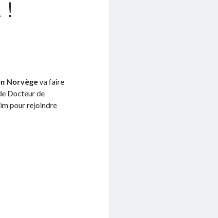
 !
en Norvège
va faire
 de Docteur de
eim pour rejoindre