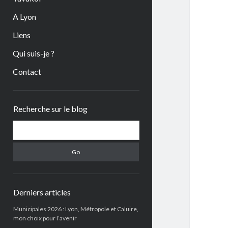
A Lyon
Liens
Qui suis-je ?
Contact
Sidebar
Recherche sur le blog
Search
Derniers articles
Municipales 2026 : Lyon, Métropole et Caluire,
mon choix pour l’avenir