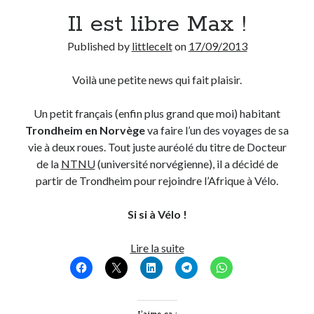
Il est libre Max !
Derniers Commentaires
Published by
littlecelt
on
17/09/2013
Entretien ménager
dans
T’as vu quoi ? #52
JF
dans
C’était pas mieux avant… à Lyon
Voilà une petite news qui fait plaisir.
littlecelt
dans
Comment j’ai opéré ma vélorution toute personnelle
Anthony
dans
Comment j’ai opéré ma vélorution toute personnelle
Un petit français (enfin plus grand que moi) habitant
Renaud Ducher
dans
Comment j’ai opéré ma vélorution toute
Trondheim en Norvège
va faire l’un des voyages de sa
personnelle
vie à deux roues. Tout juste auréolé du titre de Docteur
de la
NTNU
(université norvégienne), il a décidé de
partir de Trondheim pour rejoindre l’Afrique à Vélo.
Commentaires récents
Si si à Vélo !
Entretien ménager
dans
T’as vu quoi ? #52
JF
dans
C’était pas mieux avant… à Lyon
Il
Lire la suite
littlecelt
dans
Comment j’ai opéré ma vélorution toute personnelle
est
Anthony
dans
Comment j’ai opéré ma vélorution toute personnelle
libre
Renaud Ducher
dans
Comment j’ai opéré ma vélorution toute
Max
personnelle