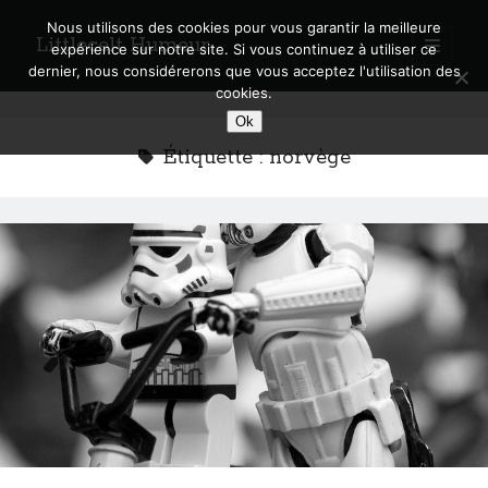
Nous utilisons des cookies pour vous garantir la meilleure
Littlecelt Humeur
open
expérience sur notre site. Si vous continuez à utiliser ce
primary
Sidebar
dernier, nous considérerons que vous acceptez l'utilisation des
menu
cookies.
Recherche sur le blog
Ok
Search
Étiquette :
norvège
Derniers articles
Municipales 2026 : Lyon, Métropole et Caluire, mon choix pour l’avenir
Explorez les Chemins Enchantés à Vélo : Aventures Familiales près de
Lyon !
Quel Lyonnais es-tu, Renaud Ducher ?
A quand une véritable place pour le vélo à Caluire dans la Métropole de
Lyon ?
Comment je vis ma vie sur un vélo