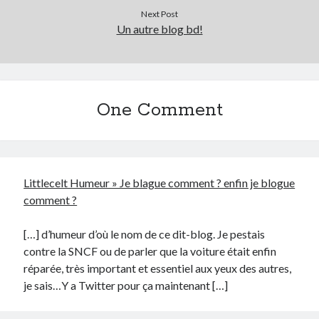
Next Post
Post inutile
Un autre blog bd!
Proust
Sons
Sorties cuculturelles
Tavukoi
Vidéos
One Comment
Littlecelt Humeur » Je blague comment ? enfin je blogue
comment ?
[…] d’humeur d’où le nom de ce dit-blog. Je pestais
contre la SNCF ou de parler que la voiture était enfin
réparée, très important et essentiel aux yeux des autres,
je sais…Y a Twitter pour ça maintenant […]