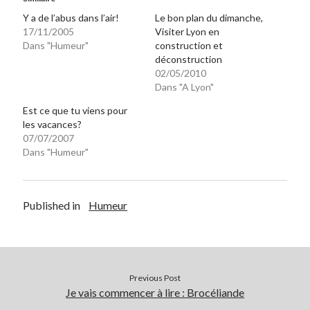
Y a de l’abus dans l’air!
Le bon plan du dimanche,
17/11/2005
Visiter Lyon en
On parle de quoi ?
Dans "Humeur"
construction et
déconstruction
A Lyon
02/05/2010
Bon plan du dimanche
Dans "A Lyon"
Coup de coeur
Daddy
Est ce que tu viens pour
les vacances?
Engagé
07/07/2007
Geek
Dans "Humeur"
Green
Humeur
Lectures
Published in
Humeur
Lyon
Lyon à Livre Ouvert
Mini-monsieur
Non classé
Parole de Follower
Previous Post
Je vais commencer à lire : Brocéliande
Patchwork
Photos