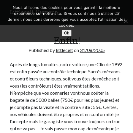
Nous utilisons des cookies pour vous garantir la meilleure
Littlecelt Humeur
open
expérience sur notre site. Si vous continuez à utiliser ce
primary
Sidebar
dernier, nous considérerons que vous acceptez l'utilisation des
menu
cookies.
Recherche sur le blog
Ok
Enfin!
Search
Published by
littlecelt
on
31/08/2005
Après de longs tumultes, notre voiture, une Clio de 1992
est enfin passée au contrôle technique. Sacrés mécanos
Derniers articles
et contrôleurs techniques, soit vous êtes de mèche soit
vous (les contrôleurs) êtes vraiment tatillons.
Municipales 2026 : Lyon, Métropole et Caluire, mon choix pour l’avenir
N’empêche que vos conneries vont nous coûter la
Explorez les Chemins Enchantés à Vélo : Aventures Familiales près de
bagatelle de 5000 balles (750€ pour les plus jeunes) et
Lyon !
je compte pas la visite et la contre visite : 55€. Certes,
Quel Lyonnais es-tu, Renaud Ducher ?
nos véhicules doivent être propres et en conformité, je
A quand une véritable place pour le vélo à Caluire dans la Métropole de
Lyon ?
l’accepte mais le garagiste vous trouve toujours un truc
Comment je vis ma vie sur un vélo
qui ne va pas… Je vais passer mon cap de mécanique je