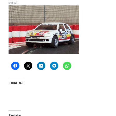
sens!
Derniers Commentaires
Entretien ménager
dans
T’as vu quoi ? #52
JF
dans
C’était pas mieux avant… à Lyon
littlecelt
dans
Comment j’ai opéré ma vélorution toute personnelle
Anthony
dans
Comment j’ai opéré ma vélorution toute personnelle
Renaud Ducher
dans
Comment j’ai opéré ma vélorution toute
personnelle
Commentaires récents
Entretien ménager
dans
T’as vu quoi ? #52
J’aime ça :
JF
dans
C’était pas mieux avant… à Lyon
littlecelt
dans
Comment j’ai opéré ma vélorution toute personnelle
Anthony
dans
Comment j’ai opéré ma vélorution toute personnelle
Renaud Ducher
dans
Comment j’ai opéré ma vélorution toute
personnelle
Similaire