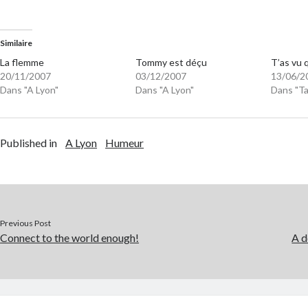
Similaire
La flemme
Tommy est déçu
T’as vu 
20/11/2007
03/12/2007
13/06/2
Dans "A Lyon"
Dans "A Lyon"
Dans "Ta
Published in
A Lyon
Humeur
Previous Post
Connect to the world enough!
A d