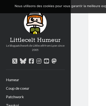
Nous utilisons des cookies pour vous garantir la meilleure exp
Littlecelt Humeur
Le blog patchwork de Littlecelt from Lyon since
2005
twitter
bluesky
facebook
instagram
youtube
mastodon
Humeur
Coup de coeur
Patchwork
Tavukoi