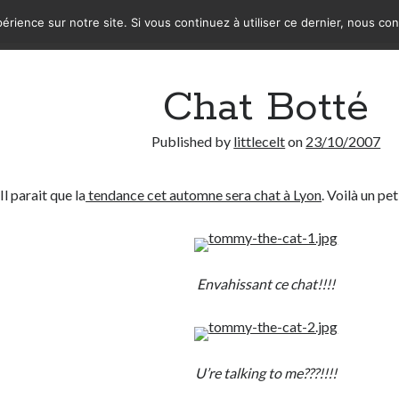
érience sur notre site. Si vous continuez à utiliser ce dernier, nous co
Chat Botté
Published by
littlecelt
on
23/10/2007
Il parait que la
tendance cet automne sera chat à Lyon
. Voilà un pe
Envahissant ce chat!!!!
U’re talking to me???!!!!