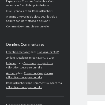
Explorez les Chemins Enchantés à Vélo :
Aventures Familiales près de Lyon !
Quel Lyonnais es-tu, Renaud Ducher ?
A quand une véritable place pour le vélo à
Caluire dans la Métropole de Lyon ?
Comment je vis ma vie sur un vélo
Derniers Commentaires
Entretien ménager
dans
T’as vu quoi ? #52
JF
dans
C’était pas mieux avant… à Lyon
littlecelt
dans
Comment j’ai opéré ma
vélorution toute personnelle
Anthony
dans
Comment j’ai opéré ma
vélorution toute personnelle
Renaud Ducher
dans
Comment j’ai opéré ma
vélorution toute personnelle
Commentaires récents