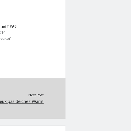
quoi ? #69
014
vukoi"
Next Post
eux pas de chez Wam!