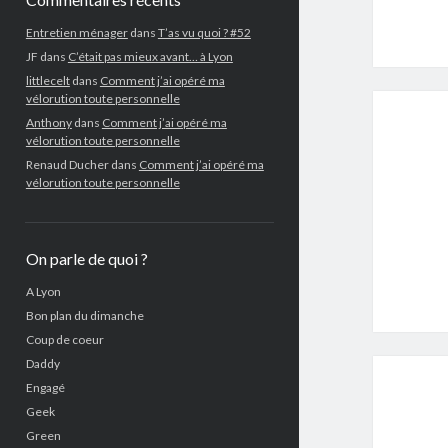
Entretien ménager
dans
T’as vu quoi ? #52
JF
dans
C’était pas mieux avant… à Lyon
littlecelt
dans
Comment j’ai opéré ma
vélorution toute personnelle
Anthony
dans
Comment j’ai opéré ma
vélorution toute personnelle
Renaud Ducher
dans
Comment j’ai opéré ma
vélorution toute personnelle
On parle de quoi ?
A Lyon
Bon plan du dimanche
Coup de coeur
Daddy
Engagé
Geek
Green