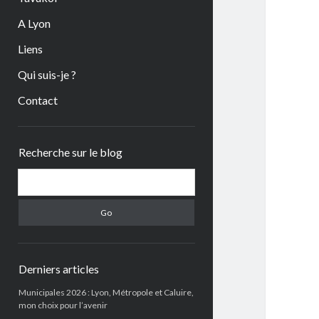
A Lyon
Liens
Qui suis-je ?
Contact
Sidebar
Recherche sur le blog
Search
Derniers articles
Municipales 2026 : Lyon, Métropole et Caluire,
mon choix pour l’avenir