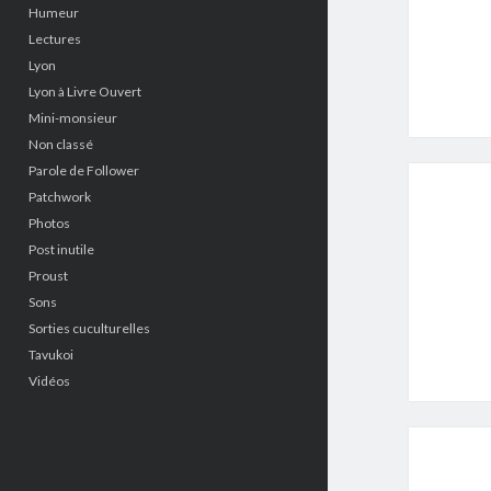
Humeur
Lectures
Lyon
Lyon à Livre Ouvert
Mini-monsieur
Non classé
Parole de Follower
Patchwork
Photos
Post inutile
Proust
Sons
Sorties cuculturelles
Tavukoi
Vidéos