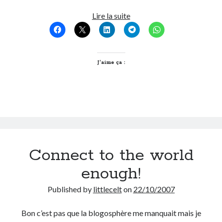
Chat
Lire la suite
On parle de quoi ?
Botté
A Lyon
Bon plan du dimanche
J’aime ça :
Coup de coeur
Daddy
Engagé
Geek
Green
Humeur
Lectures
Connect to the world
Lyon
Lyon à Livre Ouvert
enough!
Mini-monsieur
Non classé
Published by
littlecelt
on
22/10/2007
Parole de Follower
Patchwork
Bon c’est pas que la blogosphère me manquait mais je
Photos