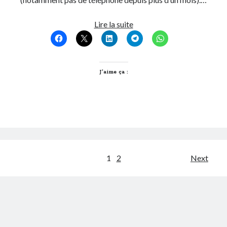
Je
Lire la suite
suis
Free
J’aime ça :
Pagination
1
2
Next
des
publications