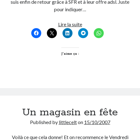
suis enfin de retour grâce à SFR et à leur offre adsl. Juste
Post inutile
pour indiquer…
Proust
Sons
Connect
Lire la suite
Sorties cuculturelles
to
Tavukoi
the
Vidéos
world
enough!
J’aime ça :
Un magasin en fête
Published by
littlecelt
on
15/10/2007
Voilà ce que cela donne! Et on recommence le Vendredi