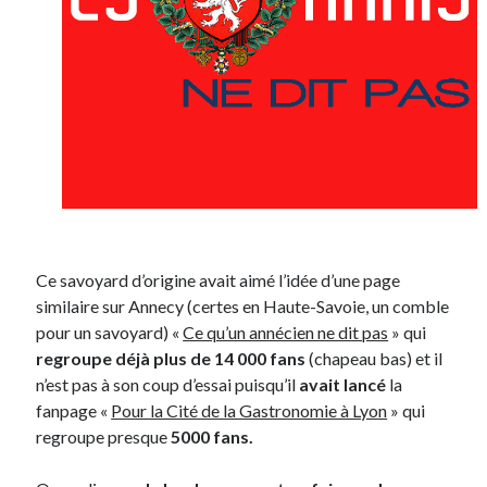
On parle de quoi ?
A Lyon
Bon plan du dimanche
Coup de coeur
Daddy
Engagé
Geek
Green
Humeur
Ce savoyard d’origine avait aimé l’idée d’une page
Lectures
similaire sur Annecy (certes en Haute-Savoie, un comble
Lyon
pour un savoyard) «
Ce qu’un annécien ne dit pas
» qui
Lyon à Livre Ouvert
regroupe déjà plus de 14 000 fans
(chapeau bas) et il
Mini-monsieur
n’est pas à son coup d’essai puisqu’il
avait lancé
la
Non classé
fanpage «
Pour la Cité de la Gastronomie à Lyon
» qui
Parole de Follower
regroupe presque
5000 fans.
Patchwork
Photos