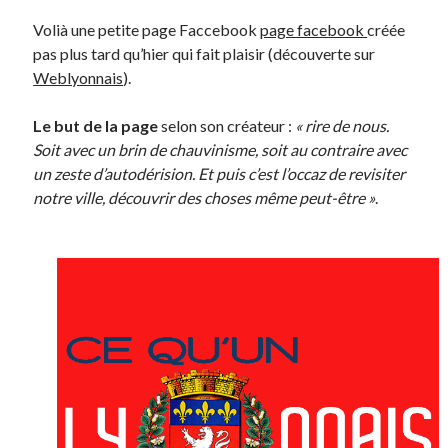
Volià une petite page Faccebook
page facebook
créée
pas plus tard qu’hier qui fait plaisir (découverte sur
Derniers Commentaires
Weblyonnais
).
Entretien ménager
dans
T’as vu quoi ? #52
JF
dans
C’était pas mieux avant… à Lyon
Le but de la page
selon son créateur :
« rire de nous.
littlecelt
dans
Comment j’ai opéré ma vélorution toute personnelle
Soit avec un brin de chauvinisme, soit au contraire avec
Anthony
dans
Comment j’ai opéré ma vélorution toute personnelle
un zeste d’autodérision. Et puis c’est l’occaz de revisiter
Renaud Ducher
dans
Comment j’ai opéré ma vélorution toute
notre ville, découvrir des choses même peut-être »
.
personnelle
Commentaires récents
Entretien ménager
dans
T’as vu quoi ? #52
JF
dans
C’était pas mieux avant… à Lyon
littlecelt
dans
Comment j’ai opéré ma vélorution toute personnelle
Anthony
dans
Comment j’ai opéré ma vélorution toute personnelle
Renaud Ducher
dans
Comment j’ai opéré ma vélorution toute
personnelle