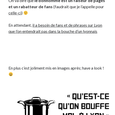
On va dire que
le bonhomme est un faiseur de pages
Post inutile
et un rabatteur de fans
(faudrait que je l’appelle pour
Proust
celle-ci
)
Sons
Sorties cuculturelles
En attendant,
il a besoin de fans et de phrases sur Lyon
Tavukoi
que l’on entendrait pas dans la bouche d’un lyonnais
Vidéos
En plus c’est joliment mis en images après; have a look !