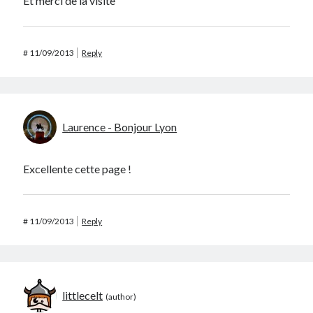
Et merci de la visite
#
11/09/2013
Reply
Laurence - Bonjour Lyon
Excellente cette page !
#
11/09/2013
Reply
littlecelt