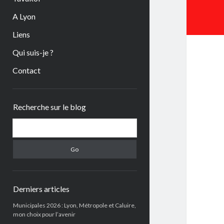
A Lyon
Liens
Qui suis-je ?
Contact
Sidebar
Recherche sur le blog
Search
Derniers articles
Municipales 2026 : Lyon, Métropole et Caluire,
mon choix pour l’avenir