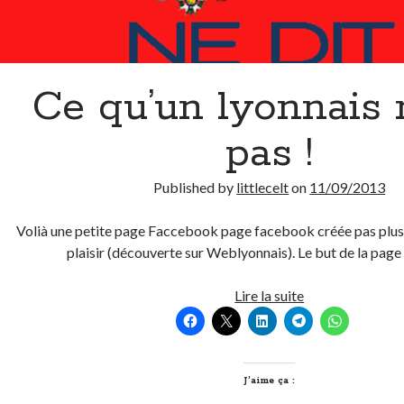
Ce qu’un lyonnais 
pas !
Published by
littlecelt
on
11/09/2013
Volià une petite page Faccebook page facebook créée pas plus t
plaisir (découverte sur Weblyonnais). Le but de la pag
Ce
Lire la suite
qu’un
lyonnais
ne
dit
J’aime ça :
pas