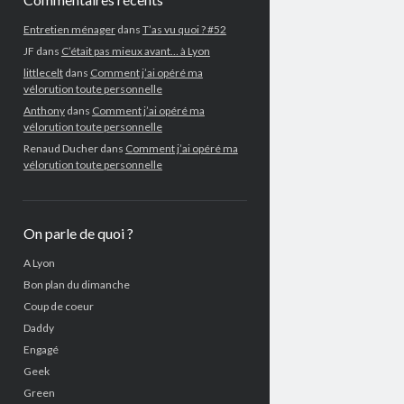
Entretien ménager
dans
T’as vu quoi ? #52
JF
dans
C’était pas mieux avant… à Lyon
littlecelt
dans
Comment j’ai opéré ma
vélorution toute personnelle
Anthony
dans
Comment j’ai opéré ma
vélorution toute personnelle
Renaud Ducher
dans
Comment j’ai opéré ma
vélorution toute personnelle
On parle de quoi ?
A Lyon
Bon plan du dimanche
Coup de coeur
Daddy
Engagé
Geek
Green