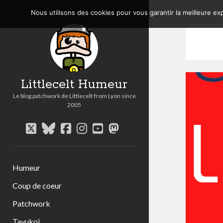
Nous utilisons des cookies pour vous garantir la meilleure exp
Littlecelt Humeur
Le blog patchwork de Littlecelt from Lyon since
2005
twitter
bluesky
facebook
instagram
youtube
mastodon
Humeur
Coup de coeur
Patchwork
Tavukoi