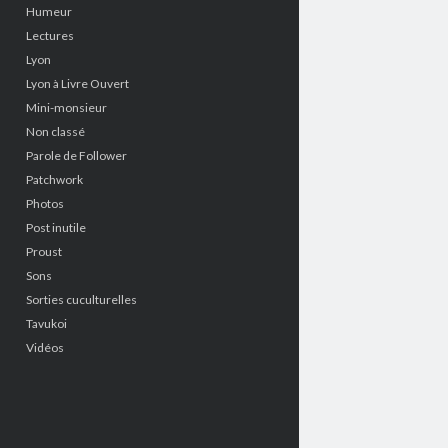
Humeur
Lectures
Lyon
Lyon à Livre Ouvert
Mini-monsieur
Non classé
Parole de Follower
Patchwork
Photos
Post inutile
Proust
Sons
Sorties cuculturelles
Tavukoi
Vidéos