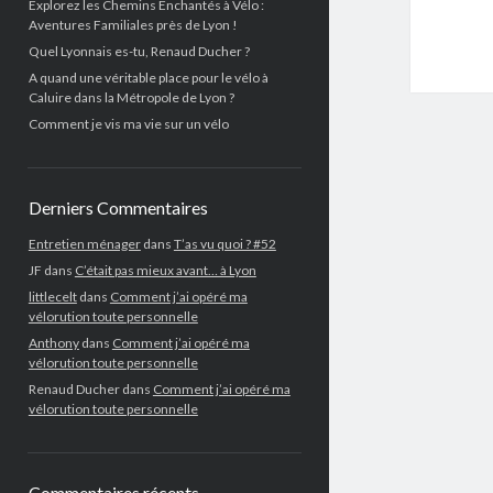
Explorez les Chemins Enchantés à Vélo :
Aventures Familiales près de Lyon !
Quel Lyonnais es-tu, Renaud Ducher ?
A quand une véritable place pour le vélo à
Caluire dans la Métropole de Lyon ?
Comment je vis ma vie sur un vélo
Derniers Commentaires
Entretien ménager
dans
T’as vu quoi ? #52
JF
dans
C’était pas mieux avant… à Lyon
littlecelt
dans
Comment j’ai opéré ma
vélorution toute personnelle
Anthony
dans
Comment j’ai opéré ma
vélorution toute personnelle
Renaud Ducher
dans
Comment j’ai opéré ma
vélorution toute personnelle
Commentaires récents