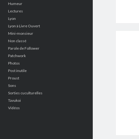
Humeur
Lectures
Lyon
Lyon à Livre Ouvert
Mini-monsieur
Non classé
Parole de Follower
Patchwork
Photos
Post inutile
Proust
Sons
Sorties cuculturelles
Tavukoi
Vidéos