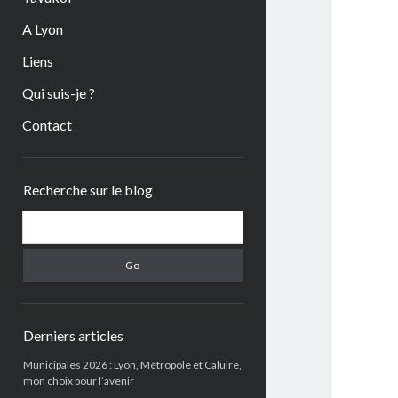
A Lyon
Liens
Qui suis-je ?
Contact
Sidebar
Recherche sur le blog
Search
Derniers articles
Municipales 2026 : Lyon, Métropole et Caluire,
mon choix pour l’avenir