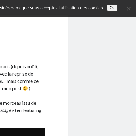
nsidérerons que vous acceptez l'utilisation des cookies.
Ok
 mois (depuis noël),
avec la reprise de
pel… mais comme ce
ir mon post
)
re morceau issu de
ucage
» (en featuring