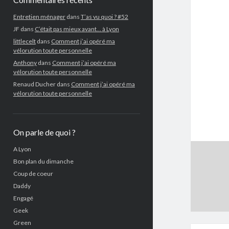
Entretien ménager
dans
T’as vu quoi ? #52
JF
dans
C’était pas mieux avant… à Lyon
littlecelt
dans
Comment j’ai opéré ma
vélorution toute personnelle
Anthony
dans
Comment j’ai opéré ma
vélorution toute personnelle
Renaud Ducher
dans
Comment j’ai opéré ma
vélorution toute personnelle
On parle de quoi ?
A Lyon
Bon plan du dimanche
Coup de coeur
Daddy
Engagé
Geek
Green