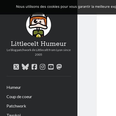
Nous utilisons des cookies pour vous garantir la meilleure exp
Littlecelt Humeur
Le blog patchwork de Littlecelt from Lyon since
2005
twitter
bluesky
facebook
instagram
youtube
mastodon
Humeur
Coup de coeur
Patchwork
Tavukoi