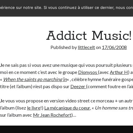
érience sur notre site. Si vous continuez à utiliser ce dernier, nous co
Addict Music!
Published by
littlecelt
on
17/06/2008
J
e ne sais pas si vous avez une musique qui vous poursuit plusieurs
moi en ce moment c’est avec le groupe
Dionysos
(avec
Arthur H
) 
«
When the saints go marching’in
« , célèbre hymne funéraire gos
titre (et l’album) n’est pas dispo sur
Deezer
(comment foutre en l’a
J
e vous vous propose en version video street ce morceau + un aut
l’album (lisez
le livre
!)
La mécanique du coeur
, «
Un homme sans tr
sur l’album avec
Mr Jean Rochefort
)…