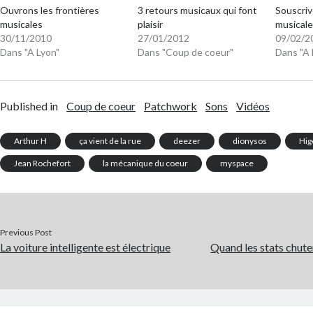
Ouvrons les frontières
3 retours musicaux qui font
Souscriv
musicales
plaisir
musicale
30/11/2010
27/01/2012
09/02/2
Dans "A Lyon"
Dans "Coup de coeur"
Dans "A 
Published in
Coup de coeur
Patchwork
Sons
Vidéos
Arthur H
ça vient de la rue
deezer
dionysos
Hig
Jean Rochefort
la mécanique du coeur
myspace
Previous Post
La voiture intelligente est électrique
Quand les stats chute