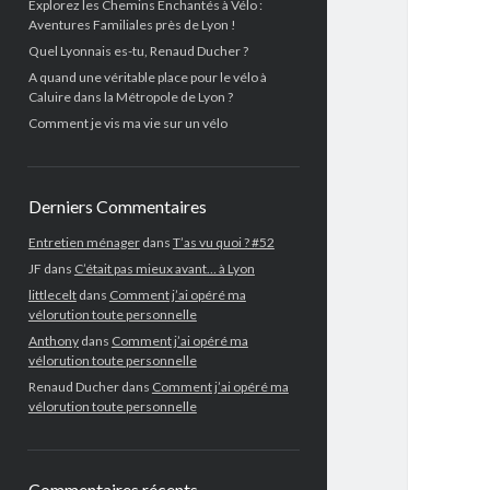
Explorez les Chemins Enchantés à Vélo :
Aventures Familiales près de Lyon !
Quel Lyonnais es-tu, Renaud Ducher ?
A quand une véritable place pour le vélo à
Caluire dans la Métropole de Lyon ?
Comment je vis ma vie sur un vélo
Derniers Commentaires
Entretien ménager
dans
T’as vu quoi ? #52
JF
dans
C’était pas mieux avant… à Lyon
littlecelt
dans
Comment j’ai opéré ma
vélorution toute personnelle
Anthony
dans
Comment j’ai opéré ma
vélorution toute personnelle
Renaud Ducher
dans
Comment j’ai opéré ma
vélorution toute personnelle
Commentaires récents