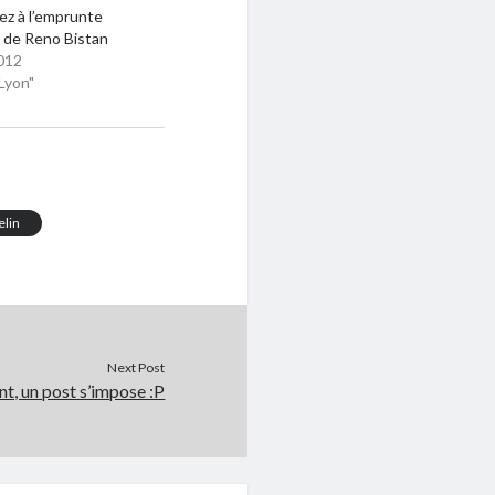
ez à l’emprunte
 de Reno Bistan
012
Lyon"
elin
Next Post
nt, un post s’impose :P