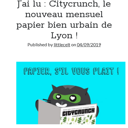
J’ai lu : Citycrunch, le
Post inutile
nouveau mensuel
Proust
Sons
papier bien urbain de
Sorties cuculturelles
Lyon !
Tavukoi
Vidéos
Published by
littlecelt
on
04/09/2019