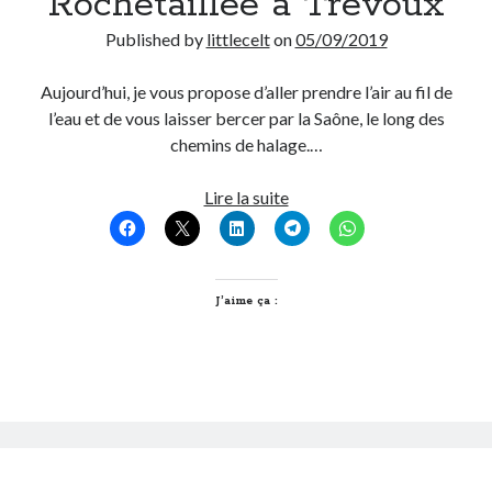
Rochetaillée à Trévoux
Published by
littlecelt
on
05/09/2019
On parle de quoi ?
Aujourd’hui, je vous propose d’aller prendre l’air au fil de
A Lyon
l’eau et de vous laisser bercer par la Saône, le long des
Bon plan du dimanche
chemins de halage.…
Coup de coeur
Daddy
Balade
Lire la suite
Engagé
à
Geek
vélo
Green
en
Humeur
bord
J’aime ça :
Lectures
de
Lyon
Saône
Lyon à Livre Ouvert
:
Mini-monsieur
de
Non classé
Rochetaillée
Parole de Follower
à
Patchwork
Trévoux
Photos