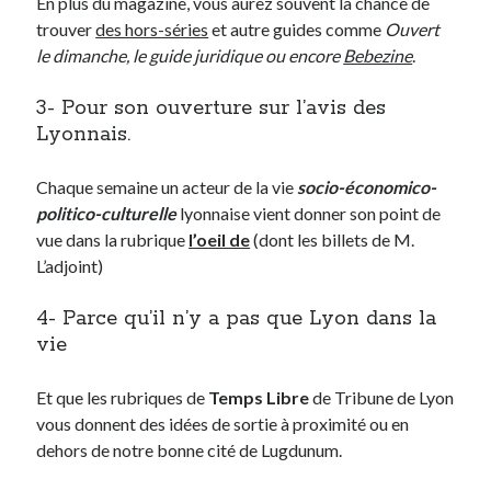
En plus du magazine, vous aurez souvent la chance de
trouver
des hors-séries
et autre guides comme
Ouvert
le dimanche, le guide juridique ou encore
Bebezine
.
On parle de quoi ?
A Lyon
3- Pour son ouverture sur l’avis des
Bon plan du dimanche
Lyonnais.
Coup de coeur
Daddy
Chaque semaine un acteur de la vie
socio-économico-
Engagé
politico-culturelle
lyonnaise vient donner son point de
Geek
vue dans la rubrique
l’oeil de
(dont les billets de M.
Green
L’adjoint)
Humeur
Lectures
4- Parce qu’il n’y a pas que Lyon dans la
Lyon
vie
Lyon à Livre Ouvert
Mini-monsieur
Et que les rubriques de
Temps Libre
de Tribune de Lyon
Non classé
vous donnent des idées de sortie à proximité ou en
Parole de Follower
dehors de notre bonne cité de Lugdunum.
Patchwork
Photos