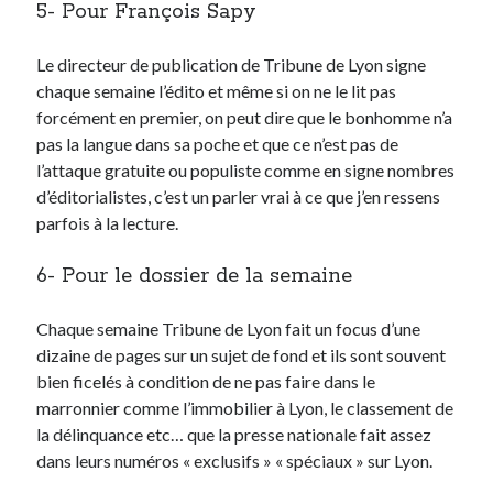
5- Pour François Sapy
Post inutile
Proust
Le directeur de publication de Tribune de Lyon signe
Sons
chaque semaine l’édito et même si on ne le lit pas
Sorties cuculturelles
forcément en premier, on peut dire que le bonhomme n’a
Tavukoi
pas la langue dans sa poche et que ce n’est pas de
Vidéos
l’attaque gratuite ou populiste comme en signe nombres
d’éditorialistes, c’est un parler vrai à ce que j’en ressens
parfois à la lecture.
6- Pour le dossier de la semaine
Chaque semaine Tribune de Lyon fait un focus d’une
dizaine de pages sur un sujet de fond et ils sont souvent
bien ficelés à condition de ne pas faire dans le
marronnier comme l’immobilier à Lyon, le classement de
la délinquance etc… que la presse nationale fait assez
dans leurs numéros « exclusifs » « spéciaux » sur Lyon.