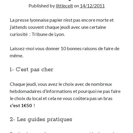
Published by
littlecelt
on
14/12/2011
Derniers Commentaires
La presse lyonnaise papier n’est pas encore morte et
Entretien ménager
dans
T’as vu quoi ? #52
j’attends souvent chaque jeudi avec une certaine
JF
dans
C’était pas mieux avant… à Lyon
curiosité : Tribune de Lyon.
littlecelt
dans
Comment j’ai opéré ma vélorution toute personnelle
Anthony
dans
Comment j’ai opéré ma vélorution toute personnelle
Laissez-moi vous donner 10 bonnes raisons de faire de
Renaud Ducher
dans
Comment j’ai opéré ma vélorution toute
même.
personnelle
1- C’est pas cher
Commentaires récents
Chaque jeudi, vous avez le choix avec de nombreux
hebdomadaires d’informations et pourquoi ne pas faire
Entretien ménager
dans
T’as vu quoi ? #52
le choix du local et cela ne vous coûtera pas un bras
JF
dans
C’était pas mieux avant… à Lyon
c’est 1€50
!
littlecelt
dans
Comment j’ai opéré ma vélorution toute personnelle
Anthony
dans
Comment j’ai opéré ma vélorution toute personnelle
2- Les guides pratiques
Renaud Ducher
dans
Comment j’ai opéré ma vélorution toute
personnelle