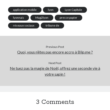
application mobile
lyon
Lyon Capitale
lyonnais
Mag2lyon
presse papier
réseaux sociaux
tribune de
Previous Post
Quoi, vous n’êtes pas encore accro à Blip.me ?
Next Post
Ne tuez pas la magie de Noël, offrez une seconde vie à
votre sapin !
3 Comments