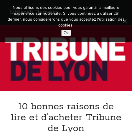
Nous utilisons des cookies pour vous garantir la meilleure
Littlecelt Humeur
open
expérience sur notre site. Si vous continuez à utiliser ce
primary
Sidebar
dernier, nous considérerons que vous acceptez l'utilisation des
menu
cookies.
Recherche sur le blog
Ok
Search
Derniers articles
Municipales 2026 : Lyon, Métropole et Caluire, mon choix pour l’avenir
Explorez les Chemins Enchantés à Vélo : Aventures Familiales près de
Lyon !
10 bonnes raisons de
Quel Lyonnais es-tu, Renaud Ducher ?
A quand une véritable place pour le vélo à Caluire dans la Métropole de
lire et d’acheter Tribune
Lyon ?
de Lyon
Comment je vis ma vie sur un vélo