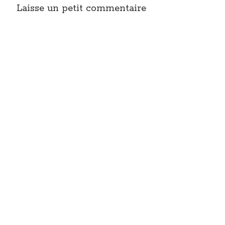
Laisse un petit commentaire
Post inutile
Proust
Sons
Sorties cuculturelles
Tavukoi
Vidéos