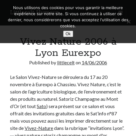
Nous utilisons des cookies pour vous garantir la meilleure
Littlecelt Humeur
open
expérience sur notre site. Si vous continuez à utiliser ce
primary
Sidebar
dernier, nous considérerons que vous acceptez l'utilisation des
menu
cookies.
Recherche sur le blog
Ok
Vivez Nature 2006 à
Search
Lyon Eurexpo
Published by
littlecelt
on
14/06/2006
Le Salon Vivez-Nature se déroulera du 17 au 20
Derniers articles
novembre à Eurexpo à Chassieu. Vivez Nature, c’est le
Municipales 2026 : Lyon, Métropole et Caluire, mon choix pour l’avenir
salon de l’agriculture biologique, de l’environnement et
Explorez les Chemins Enchantés à Vélo : Aventures Familiales près de
des produits au naturel. Satoriz Champagne au Mont
Lyon !
d’Or (et tout
Sato
) sera présent sur ce salon et vous
Quel Lyonnais es-tu, Renaud Ducher ?
offrait des invitations gratuites dans le Sat’info n°87
A quand une véritable place pour le vélo à Caluire dans la Métropole de
mais vous pouvez aussi les imprimer directement sur le
Lyon ?
site de
Vivez-Nature
dans la rubrique “invitations Lyon”.
Comment je vis ma vie sur un vélo