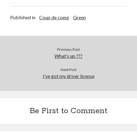
On parle de quoi ?
Published in
Coup de coeur
Green
A Lyon
Bon plan du dimanche
Coup de coeur
Daddy
Previous Post
What’s up ???
Engagé
Geek
Next Post
Green
I’ve got my driver license
Humeur
Lectures
Lyon
Lyon à Livre Ouvert
Mini-monsieur
Be First to Comment
Non classé
Parole de Follower
Patchwork
Photos