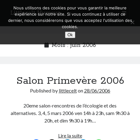
Nous utilisons des cookies pour vous garantir la meilleure
Littlecelt Humeur
open
expérience sur notre site. Si vous continuez à utiliser ce
primary
Sidebar
dernier, nous considérerons que vous acceptez l'utilisation des
menu
cookies.
Recherche sur le blog
Ok
Search
Mois :
juin 2006
Salon Primevère 2006
Derniers articles
Published by
littlecelt
on
28/06/2006
Municipales 2026 : Lyon, Métropole et Caluire, mon choix pour l’avenir
Explorez les Chemins Enchantés à Vélo : Aventures Familiales près de
20eme salon-rencontres de l’écologie et des
Lyon !
alternatives. 3, 4, 5 mars 2006 ven 14h à 23h, sam 9h30 à
Quel Lyonnais es-tu, Renaud Ducher ?
20h, et dim 9h30 à 19h…
A quand une véritable place pour le vélo à Caluire dans la Métropole de
Lyon ?
Comment je vis ma vie sur un vélo
Salon
Lire la suite