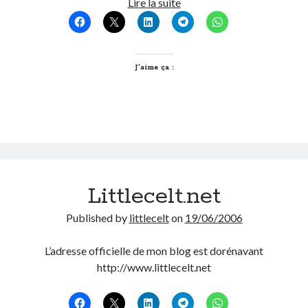
Couleur
Lire la suite
Post inutile
3
Proust
Sons
Sorties cuculturelles
J’aime ça :
Tavukoi
Vidéos
Littlecelt.net
Published by
littlecelt
on
19/06/2006
L’adresse officielle de mon blog est dorénavant
http://www.littlecelt.net