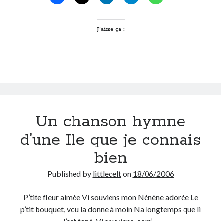
J’aime ça :
Un chanson hymne
d’une Ile que je connais
bien
Published by
littlecelt
on
18/06/2006
P’tite fleur aimée Vi souviens mon Nénène adorée Le
p’tit bouquet, vou la donne à moin Na longtemps que li
l’est fané, Vi souviens, com’…