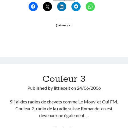
le
Boulet
On parle de quoi ?
A Lyon
J’aime ça :
Bon plan du dimanche
Coup de coeur
Daddy
Engagé
Geek
Green
Humeur
Couleur 3
Lectures
Lyon
Published by
littlecelt
on
24/06/2006
Lyon à Livre Ouvert
Mini-monsieur
Si j’ai des radios de chevets comme Le Mouv’ et Oui FM.
Non classé
Couleur 3, radio de la radio suisse Romande, en est
Parole de Follower
devenue une également.…
Patchwork
Photos