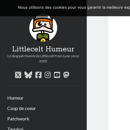
Nous utilisons des cookies pour vous garantir la meilleure exp
Littlecelt Humeur
Le blog patchwork de Littlecelt from Lyon since
2005
twitter
bluesky
facebook
instagram
youtube
mastodon
Humeur
Coup de coeur
Patchwork
Tavukoi