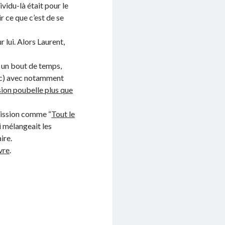
vidu-là était pour le
ir ce que c’est de se
 lui. Alors Laurent,
t un bout de temps,
(sic) avec notamment
ion poubelle plus que
mission comme “
Tout le
i mélangeait les
ire.
ivre
.