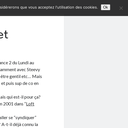
nsidérerons que vous acceptez l'utilisation des cookies.
Ok
et
ance 2 du Lundi au
notamment avec Steevy
t-être gentil etc… Mais
na et puis sup de co en
ais qui est-il pour ça?
en 2001 dans “
Loft
aller se “syndiquer”
A-t-il déjà connu la