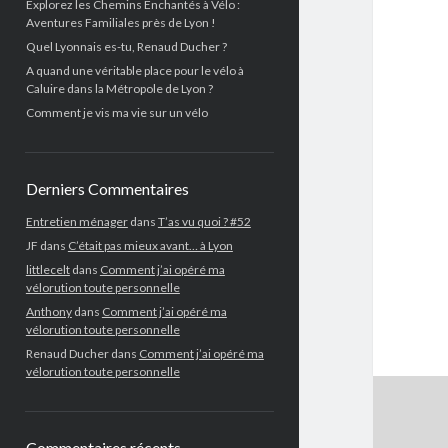
Explorez les Chemins Enchantés à Vélo :
Aventures Familiales près de Lyon !
Quel Lyonnais es-tu, Renaud Ducher ?
A quand une véritable place pour le vélo à
Caluire dans la Métropole de Lyon ?
Comment je vis ma vie sur un vélo
Derniers Commentaires
Entretien ménager
dans
T’as vu quoi ? #52
JF
dans
C’était pas mieux avant… à Lyon
littlecelt
dans
Comment j’ai opéré ma
vélorution toute personnelle
Anthony
dans
Comment j’ai opéré ma
vélorution toute personnelle
Renaud Ducher
dans
Comment j’ai opéré ma
vélorution toute personnelle
Commentaires récents