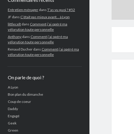
Entretien ménager
dans
T’as vu quoi ? #52
JF
dans
C’était pas mieux avant… à Lyon
littlecelt
dans
Comment j’ai opéré ma
vélorution toute personnelle
Anthony
dans
Comment j’ai opéré ma
vélorution toute personnelle
Renaud Ducher
dans
Comment j’ai opéré ma
vélorution toute personnelle
On parle de quoi ?
A Lyon
Bon plan du dimanche
Coup de coeur
Daddy
Engagé
Geek
Green