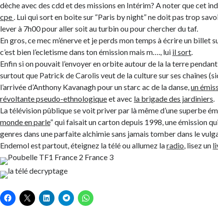
dèche avec des cdd et des missions en Intérim? A noter que cet indi
cpe
. Lui qui sort en boite sur “Paris by night” ne doit pas trop savo
lever à 7h00 pour aller soit au turbin ou pour chercher du taf.
En gros, ce mec m’énerve et je perds mon temps à écrire un billet sur
c’est bien l’ecletisme dans ton émission mais m…., lui
il sort
.
Enfin si on pouvait l’envoyer en orbite autour de la la terre pendan
surtout que Patrick de Carolis veut de la culture sur ses chaînes 
l’arrivée d’Anthony Kavanagh pour un starc ac de la danse,
un émiss
révoltante pseudo-ethnologique
et avec
la brigade des jardiniers
.
La télévision pûblique se voit priver par là même d’une superbe é
monde en parle
” qui faisait un carton depuis 1998, une émission qu
genres dans une parfaite alchimie sans jamais tomber dans le vulga
Endemol est partout, éteignez la télé ou allumez la
radio
, lisez un
l