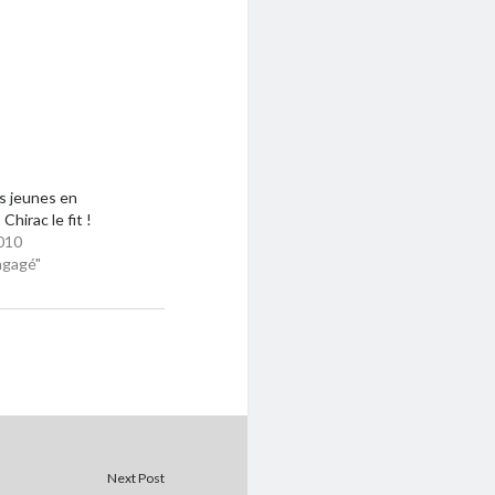
s jeunes en
 Chirac le fit !
010
ngagé"
Next Post