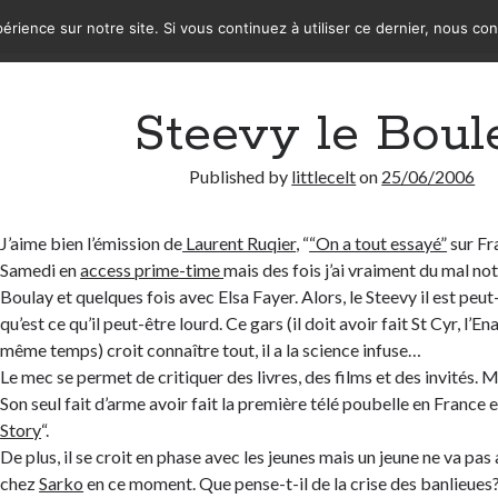
érience sur notre site. Si vous continuez à utiliser ce dernier, nous co
Steevy le Boul
Published by
littlecelt
on
25/06/2006
J’aime bien l’émission de
Laurent Ruqier
, “
“On a tout essayé”
sur Fr
Samedi en
access prime-time
mais des fois j’ai vraiment du mal 
Boulay et quelques fois avec Elsa Fayer. Alors, le Steevy il est peu
qu’est ce qu’il peut-être lourd. Ce gars (il doit avoir fait St Cyr, l’E
même temps) croit connaître tout, il a la science infuse…
Le mec se permet de critiquer des livres, des films et des invités. M
Son seul fait d’arme avoir fait la première télé poubelle en France 
Story
“.
De plus, il se croit en phase avec les jeunes mais un jeune ne va pas 
chez
Sarko
en ce moment. Que pense-t-il de la crise des banlieues? 