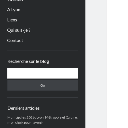
A Lyon
Liens
Qui suis-je ?
Contact
Sidebar
Recherche sur le blog
Search
Derniers articles
Municipales 2026 : Lyon, Métropole et Caluire,
mon choix pour l’avenir