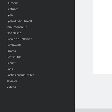
Humeur
Lectures
Lyon
Lyon à Livre Ouvert
Mini-monsieur
Non classé
Parole de Follower
Patchwork
Photos
Post inutile
Proust
Sons
Sorties cuculturelles
Tavukoi
Vidéos