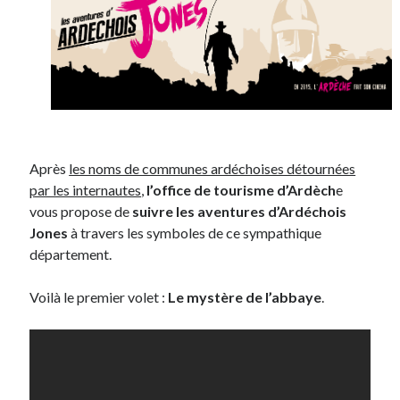
Post inutile
Proust
Sons
Sorties cuculturelles
Tavukoi
Vidéos
Après
les noms de communes ardéchoises détournées
par les internautes
,
l’office de tourisme d’Ardèch
e
vous propose de
suivre les aventures d’Ardéchois
Jones
à travers les symboles de ce sympathique
département.
Voilà le premier volet :
Le mystère de l’abbaye
.