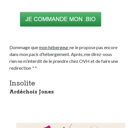
On parle de quoi ?
A Lyon
Bon plan du dimanche
Coup de coeur
Daddy
Dommage que
mon hébergeur
ne le propose pas encore
Engagé
dans mon pack d’hébergement. Après, me direz-vous
Geek
rien ne m’interdit de le prendre chez OVH et de faire une
Green
redirection ^^
Humeur
Lectures
Insolite
Lyon
Ardéchois Jones
Lyon à Livre Ouvert
Mini-monsieur
Non classé
Parole de Follower
Patchwork
Photos