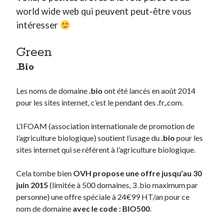
world wide web qui peuvent peut-être vous
intéresser
Derniers Commentaires
Entretien ménager
dans
T’as vu quoi ? #52
Green
JF
dans
C’était pas mieux avant… à Lyon
.Bio
littlecelt
dans
Comment j’ai opéré ma vélorution toute personnelle
Anthony
dans
Comment j’ai opéré ma vélorution toute personnelle
Les noms de domaine
.bio
ont été lancés en août 2014
Renaud Ducher
dans
Comment j’ai opéré ma vélorution toute
personnelle
pour les sites internet, c’est le pendant des .fr,.com.
L’IFOAM (association internationale de promotion de
Commentaires récents
l’agriculture biologique) soutient l’usage du
.bio
pour les
sites internet qui se référent à l’agriculture biologique.
Entretien ménager
dans
T’as vu quoi ? #52
JF
dans
C’était pas mieux avant… à Lyon
Cela tombe bien
OVH propose une offre jusqu’au 30
littlecelt
dans
Comment j’ai opéré ma vélorution toute personnelle
juin 2015
(limitée à 500 domaines, 3 .bio maximum par
Anthony
dans
Comment j’ai opéré ma vélorution toute personnelle
personne) une offre spéciale à 24€99 HT/an pour ce
Renaud Ducher
dans
Comment j’ai opéré ma vélorution toute
nom de domaine
avec le code : BIO500
.
personnelle