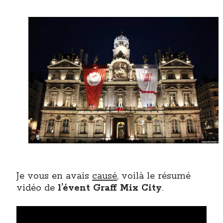
Post inutile
Proust
Sons
Sorties cuculturelles
Tavukoi
Vidéos
Je vous en avais
causé
, voilà le résumé
vidéo de
l’évent Graff Mix City
.