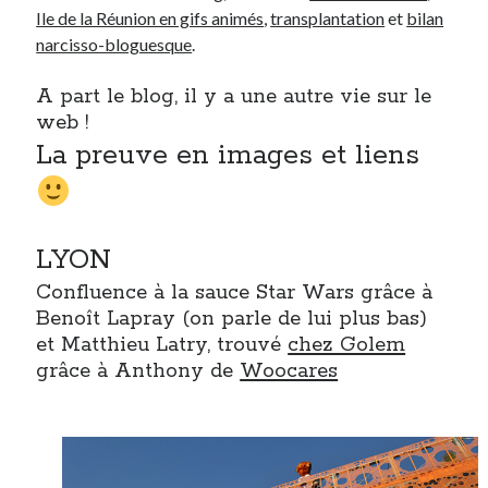
Ile de la Réunion en gifs animés
,
transplantation
et
bilan
narcisso-bloguesque
.
Derniers Commentaires
A part le blog, il y a une autre vie sur le
Entretien ménager
dans
T’as vu quoi ? #52
web !
JF
dans
C’était pas mieux avant… à Lyon
La preuve en images et liens
littlecelt
dans
Comment j’ai opéré ma vélorution toute personnelle
Anthony
dans
Comment j’ai opéré ma vélorution toute personnelle
Renaud Ducher
dans
Comment j’ai opéré ma vélorution toute
personnelle
LYON
Confluence à la sauce Star Wars grâce à
Commentaires récents
Benoît Lapray (on parle de lui plus bas)
Entretien ménager
dans
T’as vu quoi ? #52
et Matthieu Latry, trouvé
chez Golem
JF
dans
C’était pas mieux avant… à Lyon
grâce à Anthony de
Woocares
littlecelt
dans
Comment j’ai opéré ma vélorution toute personnelle
Anthony
dans
Comment j’ai opéré ma vélorution toute personnelle
Renaud Ducher
dans
Comment j’ai opéré ma vélorution toute
personnelle