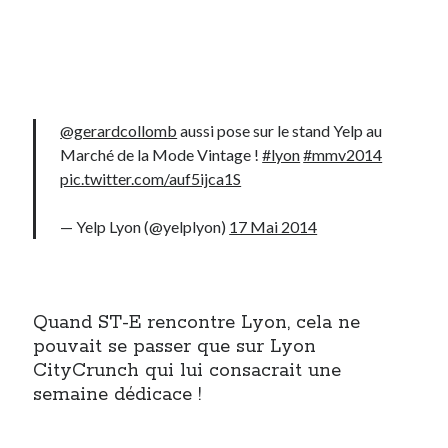
Post inutile
Proust
Sons
Sorties cuculturelles
Tavukoi
@gerardcollomb
aussi pose sur le stand Yelp au
Vidéos
Marché de la Mode Vintage !
#lyon
#mmv2014
pic.twitter.com/auf5ijca1S
— Yelp Lyon (@yelplyon)
17 Mai 2014
Quand ST-E rencontre Lyon, cela ne
pouvait se passer que sur Lyon
CityCrunch qui lui consacrait une
semaine dédicace !