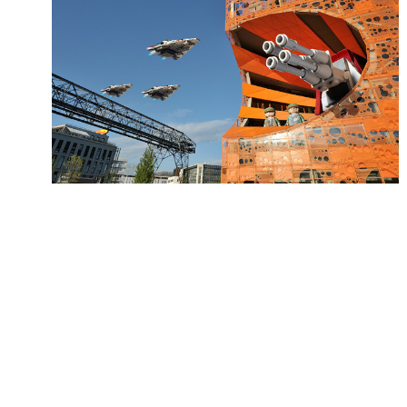
On parle de quoi ?
A Lyon
Bon plan du dimanche
Coup de coeur
Daddy
Engagé
Geek
Green
Humeur
Lectures
Lyon
Lyon à Livre Ouvert
Mini-monsieur
Non classé
Parole de Follower
Patchwork
Photos