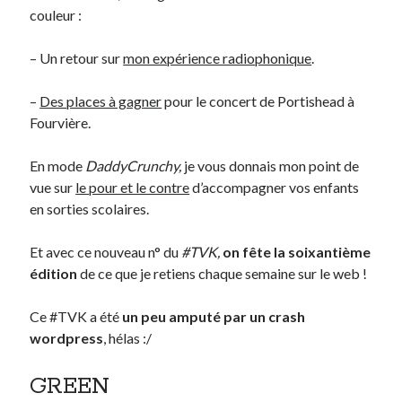
couleur :
Derniers Commentaires
– Un retour sur
mon expérience radiophonique
.
Entretien ménager
dans
T’as vu quoi ? #52
–
Des places à gagner
pour le concert de Portishead à
JF
dans
C’était pas mieux avant… à Lyon
Fourvière.
littlecelt
dans
Comment j’ai opéré ma vélorution toute personnelle
Anthony
dans
Comment j’ai opéré ma vélorution toute personnelle
En mode
DaddyCrunchy,
je vous donnais mon point de
Renaud Ducher
dans
Comment j’ai opéré ma vélorution toute
personnelle
vue sur
le pour et le contre
d’accompagner vos enfants
en sorties scolaires.
Commentaires récents
Et avec ce nouveau n° du
#TVK,
on fête la soixantième
édition
de ce que je retiens chaque semaine sur le web !
Entretien ménager
dans
T’as vu quoi ? #52
JF
dans
C’était pas mieux avant… à Lyon
Ce #TVK a été
un peu amputé par un crash
littlecelt
dans
Comment j’ai opéré ma vélorution toute personnelle
wordpress
, hélas :/
Anthony
dans
Comment j’ai opéré ma vélorution toute personnelle
Renaud Ducher
dans
Comment j’ai opéré ma vélorution toute
GREEN
personnelle