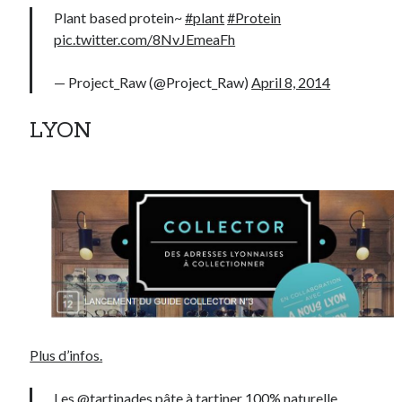
Plant based protein~
#plant
#Protein
Post inutile
pic.twitter.com/8NvJEmeaFh
Proust
Sons
— Project_Raw (@Project_Raw)
April 8, 2014
Sorties cuculturelles
Tavukoi
LYON
Vidéos
Plus d’infos.
Les
@tartinades
pâte à tartiner 100% naturelle