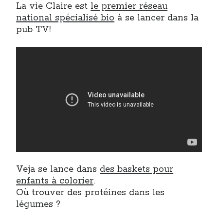
La vie Claire est
le premier réseau
national spécialisé bio
à se lancer dans la
On parle de quoi ?
pub TV!
A Lyon
Bon plan du dimanche
Coup de coeur
Daddy
Engagé
Geek
Green
Humeur
Lectures
Lyon
Lyon à Livre Ouvert
Veja se lance dans
des baskets pour
Mini-monsieur
enfants à colorier
.
Non classé
Où trouver des protéines dans les
Parole de Follower
légumes ?
Patchwork
Photos