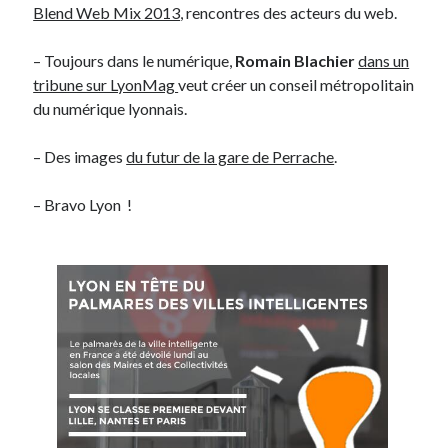
Blend Web Mix 2013
, rencontres des acteurs du web.
On parle de quoi ?
– Toujours dans le numérique,
Romain Blachier
dans un
tribune sur LyonMag
veut créer un conseil métropolitain
A Lyon
du numérique lyonnais.
Bon plan du dimanche
Coup de coeur
– Des images
du futur de la gare de Perrache
.
Daddy
Engagé
– Bravo Lyon !
Geek
Green
Humeur
Lectures
Lyon
Lyon à Livre Ouvert
Mini-monsieur
Non classé
Parole de Follower
Patchwork
Photos