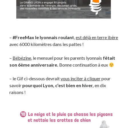
Post inutile
Proust
Sons
Sorties cuculturelles
Tavukoi
–
#FreeMax le lyonnais roulant
,
est déjà en terre ibère
Vidéos
avec 6000 kilomètres dans les pattes !
–
Bébézine
, le mensuel pour les parents lyonnais
fêtait
son 6ème anniversaire.
Bonne continuation à eux
– le Gif ci-dessous devrait
vous inciter à cliquer
pour
savoir
pourquoi Lyon, c’est bien en hiver,
en dix
raisons !