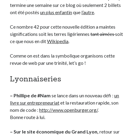
termine une semaine sur ce blog où seulement 2 billets
ont été postés
un plus enfantin
que
l’autre
.
Derniers Commentaires
Ce nombre 42 pour cette nouvelle édition a maintes
Entretien ménager
dans
T’as vu quoi ? #52
significations soit les terres ligériennes
tant aimées
soit
JF
dans
C’était pas mieux avant… à Lyon
ce que nous en dit
Wikipedia
.
littlecelt
dans
Comment j’ai opéré ma vélorution toute personnelle
Anthony
dans
Comment j’ai opéré ma vélorution toute personnelle
Comme on est dans la symbolique organisons cette
Renaud Ducher
dans
Comment j’ai opéré ma vélorution toute
personnelle
revue de web par une trinité, let’s go !
Lyonnaiseries
Commentaires récents
Entretien ménager
dans
T’as vu quoi ? #52
– Phillipe de #Nam
se lance dans un nouveau défi :
un
JF
dans
C’était pas mieux avant… à Lyon
livre sur entrepreneuriat
et la restauration rapide, son
littlecelt
dans
Comment j’ai opéré ma vélorution toute personnelle
nom de code :
http://www.openburger.org/
.
Anthony
dans
Comment j’ai opéré ma vélorution toute personnelle
Bonne route à lui.
Renaud Ducher
dans
Comment j’ai opéré ma vélorution toute
personnelle
– Sur le site économique du Grand Lyon,
retour sur