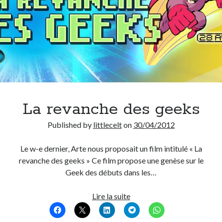
La revanche des geeks
Published by
littlecelt
on
30/04/2012
Le w-e dernier, Arte nous proposait un film intitulé « La
revanche des geeks » Ce film propose une genèse sur le
Geek des débuts dans les…
La
Lire la suite
revanche
des