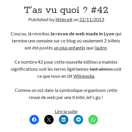
T’as vu quoi ? #42
Derniers Commentaires
Published by
littlecelt
on
22/11/2013
Entretien ménager
dans
T’as vu quoi ? #52
JF
dans
C’était pas mieux avant… à Lyon
Coucou, là revoilou,
la revue de web made in Lyon
qui
littlecelt
dans
Comment j’ai opéré ma vélorution toute personnelle
termine une semaine sur ce blog où seulement 2 billets
Anthony
dans
Comment j’ai opéré ma vélorution toute personnelle
ont été postés
un plus enfantin
que
l’autre
.
Renaud Ducher
dans
Comment j’ai opéré ma vélorution toute
personnelle
Ce nombre 42 pour cette nouvelle édition a maintes
significations soit les terres ligériennes
tant aimées
soit
ce que nous en dit
Wikipedia
.
Commentaires récents
Comme on est dans la symbolique organisons cette
Entretien ménager
dans
T’as vu quoi ? #52
revue de web par une trinité, let’s go !
JF
dans
C’était pas mieux avant… à Lyon
littlecelt
dans
Comment j’ai opéré ma vélorution toute personnelle
T’as
Lire la suite
Anthony
dans
Comment j’ai opéré ma vélorution toute personnelle
vu
Renaud Ducher
dans
Comment j’ai opéré ma vélorution toute
quoi
personnelle