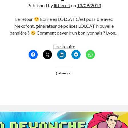
Published by
littlecelt
on
13/09/2013
Post inutile
Proust
Le retour
Ecrire en LOLCAT C’est possible avec
Sons
Nekofont, générateur de polices LOLCAT Nouvelle
Sorties cuculturelles
bannière ?
Comment devenir un bon lyonnais ? Lyon…
Tavukoi
Vidéos
T’as
Lire la suite
vu
quoi
?
#32
J’aime ça :