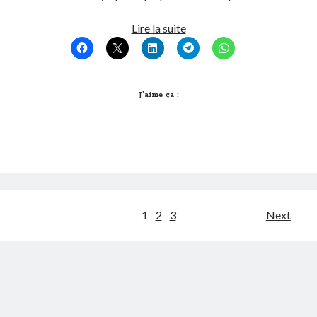
Testé
Lire la suite
mais
pas
encore
approuvé
J’aime ça :
:
Labyland
Pagination
1
2
3
Next
des
publications