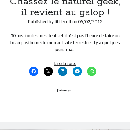
Chassez le naturel geek,
il revient au galop !
Published by
littlecelt
on
05/02/2012
30 ans, toutes mes dents et il n’est pas l’heure de faire un
bilan posthume de mon activité terrestre. Il y a quelques
jours, ma…
Chassez
Lire la suite
le
naturel
geek,
il
J’aime ça :
revient
au
galop
!