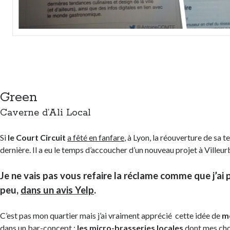
Green
Caverne d’Ali Local
Si
le Court Circuit
a fêté en fanfare
, à Lyon, la réouverture de sa 
dernière. Il a eu le temps d’accoucher d’un nouveau projet à Villeu
Je ne vais pas vous refaire la réclame comme que j’ai pu 
peu,
dans un avis Yelp
.
C’est pas mon quartier mais j’ai vraiment apprécié cette idée de
me
dans un bar-concept :
les micro-brasseries locales
dont mes cho