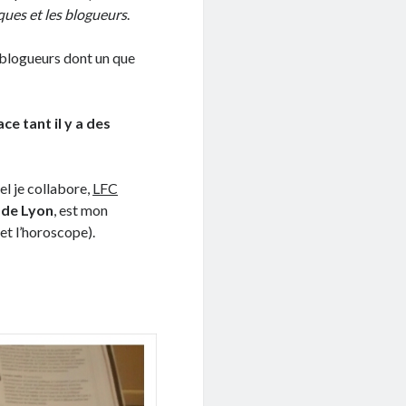
iques et les blogueurs
.
s blogueurs dont un que
ce tant il y a des
l je collabore,
LFC
 de Lyon
, est mon
 et l’horoscope).