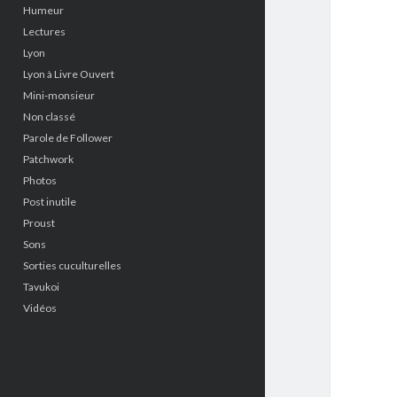
Humeur
Lectures
Lyon
Lyon à Livre Ouvert
Mini-monsieur
Non classé
Parole de Follower
Patchwork
Photos
Post inutile
Proust
Sons
Sorties cuculturelles
Tavukoi
Vidéos