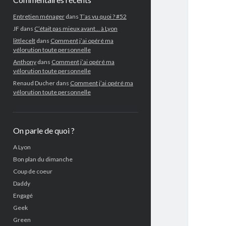
Entretien ménager
dans
T’as vu quoi ? #52
JF
dans
C’était pas mieux avant… à Lyon
littlecelt
dans
Comment j’ai opéré ma
vélorution toute personnelle
Anthony
dans
Comment j’ai opéré ma
vélorution toute personnelle
Renaud Ducher
dans
Comment j’ai opéré ma
vélorution toute personnelle
On parle de quoi ?
A Lyon
Bon plan du dimanche
Coup de coeur
Daddy
Engagé
Geek
Green