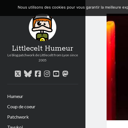
Nous utilisons des cookies pour vous garantir la meilleure exp
Littlecelt Humeur
Le blog patchwork de Littlecelt from Lyon since
2005
twitter
bluesky
facebook
instagram
youtube
mastodon
Humeur
Coup de coeur
Patchwork
Tavukoi