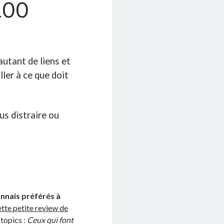
100
utant de liens et
ler à ce que doit
us distraire ou
onnais préférés à
ette petite review de
 topics :
Ceux qui font