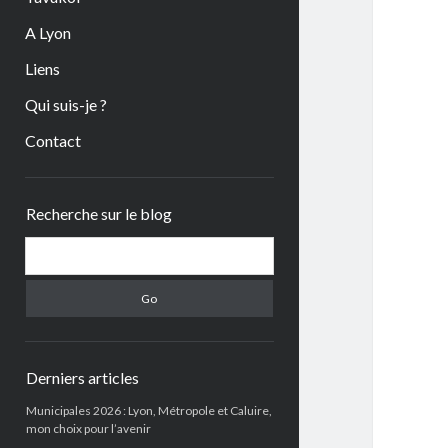
A Lyon
Liens
Qui suis-je ?
Contact
Sidebar
Recherche sur le blog
Search
Derniers articles
Municipales 2026 : Lyon, Métropole et Caluire,
mon choix pour l’avenir