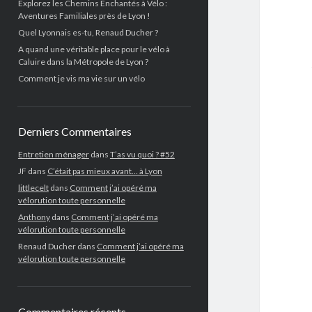
Explorez les Chemins Enchantés à Vélo :
Aventures Familiales près de Lyon !
Quel Lyonnais es-tu, Renaud Ducher ?
A quand une véritable place pour le vélo à
Caluire dans la Métropole de Lyon ?
Comment je vis ma vie sur un vélo
Derniers Commentaires
Entretien ménager
dans
T’as vu quoi ? #52
JF
dans
C’était pas mieux avant… à Lyon
littlecelt
dans
Comment j’ai opéré ma
vélorution toute personnelle
Anthony
dans
Comment j’ai opéré ma
vélorution toute personnelle
Renaud Ducher
dans
Comment j’ai opéré ma
vélorution toute personnelle
Commentaires récents