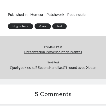
Published in
Humeur
Patchwork
Post inutile
blogosphere
Geek
test
Previous Post
Présentation Powerpoint de Nantes
Next Post
Quel geek es-tu? Second (and last?) round avec Xuoan
5 Comments