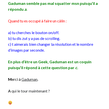
Gaduman semble pas mal squatter msn puisqu’il a
Post inutile
répondu
a.
Proust
Sons
Quand tu es occupé à faire un câlin :
Sorties cuculturelles
Tavukoi
a) tu cherches le bouton on/off.
Vidéos
b) tu dis zut y a pas de scrolling.
c) t aimerais bien changer la résolution et le nombre
d’images par seconde.
En plus d’être un Geek, Gaduman est un coquin
puisqu’il répond à cette question par
c.
M
erci à
Gaduman
.
A
qui le tour maintenant ?