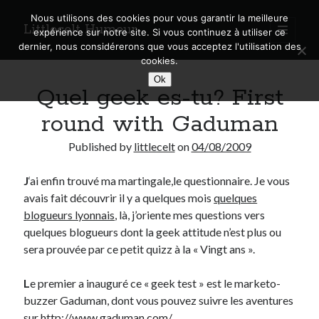
Nous utilisons des cookies pour vous garantir la meilleure
Littlecelt Humeur
open
expérience sur notre site. Si vous continuez à utiliser ce
primary
Sidebar
dernier, nous considérerons que vous acceptez l'utilisation des
menu
cookies.
Recherche sur le blog
Ok
Quel geek es-tu? First
Search
round with Gaduman
Published by
littlecelt
on
04/08/2009
J
‘ai enfin trouvé ma martingale,le questionnaire. Je vous
Derniers articles
avais fait découvrir il y a quelques mois
quelques
Municipales 2026 : Lyon, Métropole et Caluire, mon choix pour l’avenir
blogueurs lyonnais
, là, j’oriente mes questions vers
Explorez les Chemins Enchantés à Vélo : Aventures Familiales près de
quelques blogueurs dont la geek attitude n’est plus ou
Lyon !
sera prouvée par ce petit quizz à la « Vingt ans ».
Quel Lyonnais es-tu, Renaud Ducher ?
A quand une véritable place pour le vélo à Caluire dans la Métropole de
L
e premier a inauguré ce « geek test » est le marketo-
Lyon ?
buzzer Gaduman, dont vous pouvez suivre les aventures
Comment je vis ma vie sur un vélo
sur
http://www.gaduman.com/
.