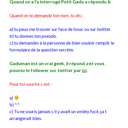
Quand on a l’a interrogé Petit Gadu a répondu
b
.
On parle de quoi ?
Quand on te demande ton nom, tu dis :
A Lyon
a) tu peux me trouver sur face de bouc ou sur twitter.
Bon plan du dimanche
b) tu donnes ton pseudo.
Coup de coeur
c) tu demandes à la personne de bien vouloir remplir le
Daddy
formulaire de la question secrète.
Engagé
Geek
Gaduman est un vrai geek, il répond
a
et vous
Green
pouvez le follower sur twitter par
ici
.
Humeur
Lectures
Pour toi sourire c est :
Lyon
Lyon à Livre Ouvert
a)
Mini-monsieur
b) ^^
Non classé
c) Tu ne souris jamais s il y avait un smiley fuck ça t
Parole de Follower
arrangerait bien.
Patchwork
Photos