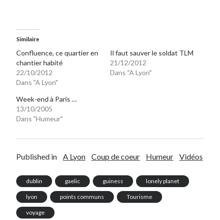
On parle de quoi ?
Similaire
A Lyon
Confluence, ce quartier en
Il faut sauver le soldat TLM
Bon plan du dimanche
chantier habité
21/12/2012
Coup de coeur
22/10/2012
Dans "A Lyon"
Daddy
Dans "A Lyon"
Engagé
Week-end à Paris …
Geek
13/10/2005
Green
Dans "Humeur"
Humeur
Lectures
Lyon
Published in
A Lyon
Coup de coeur
Humeur
Vidéos
Lyon à Livre Ouvert
Mini-monsieur
dublin
gaelic
guiness
lonely planet
Non classé
Parole de Follower
lyon
points communs
Tourisme
Patchwork
voyage
Photos