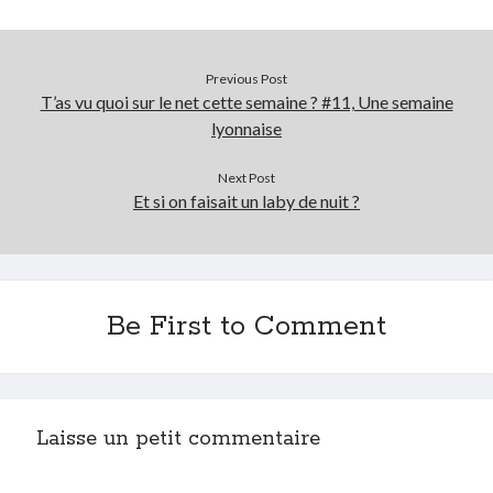
Post inutile
Proust
Sons
Previous Post
T’as vu quoi sur le net cette semaine ? #11, Une semaine
Sorties cuculturelles
lyonnaise
Tavukoi
Vidéos
Next Post
Et si on faisait un laby de nuit ?
Be First to Comment
Laisse un petit commentaire