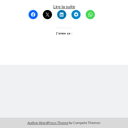
Quand
Lire la suite
Lyon
Derniers Commentaires
rencontre
Entretien ménager
dans
T’as vu quoi ? #52
Dublin
JF
dans
C’était pas mieux avant… à Lyon
J’aime ça :
littlecelt
dans
Comment j’ai opéré ma vélorution toute personnelle
Anthony
dans
Comment j’ai opéré ma vélorution toute personnelle
Renaud Ducher
dans
Comment j’ai opéré ma vélorution toute
personnelle
Commentaires récents
Entretien ménager
dans
T’as vu quoi ? #52
JF
dans
C’était pas mieux avant… à Lyon
littlecelt
dans
Comment j’ai opéré ma vélorution toute personnelle
Anthony
dans
Comment j’ai opéré ma vélorution toute personnelle
Renaud Ducher
dans
Comment j’ai opéré ma vélorution toute
personnelle
Author WordPress Theme
by Compete Themes