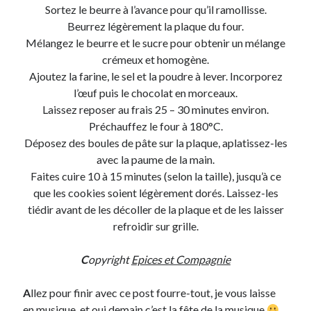
Sortez le beurre à l’avance pour qu’il ramollisse.
Post inutile
Beurrez légèrement la plaque du four.
Proust
Mélangez le beurre et le sucre pour obtenir un mélange
Sons
crémeux et homogène.
Sorties cuculturelles
Ajoutez la farine, le sel et la poudre à lever. Incorporez
Tavukoi
l’œuf puis le chocolat en morceaux.
Vidéos
Laissez reposer au frais 25 – 30 minutes environ.
Préchauffez le four à 180°C.
Déposez des boules de pâte sur la plaque, aplatissez-les
avec la paume de la main.
Faites cuire 10 à 15 minutes (selon la taille), jusqu’à ce
que les cookies soient légèrement dorés. Laissez-les
tiédir avant de les décoller de la plaque et de les laisser
refroidir sur grille.
C
opyright
Epices et Compagnie
A
llez pour finir avec ce post fourre-tout, je vous laisse
en musique, et oui demain c’est la fête de la musique