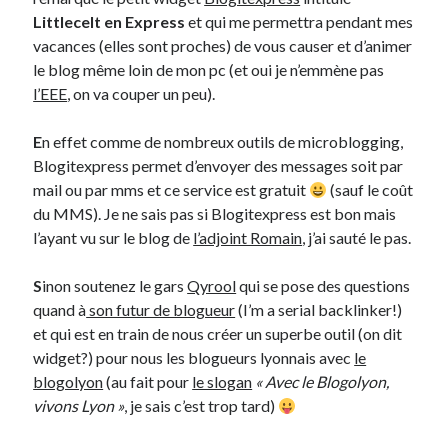
Littlecelt en Express
et qui me permettra pendant mes
vacances (elles sont proches) de vous causer et d’animer
Derniers Commentaires
le blog même loin de mon pc (et oui je n’emmène pas
Entretien ménager
dans
T’as vu quoi ? #52
l’EEE
, on va couper un peu).
JF
dans
C’était pas mieux avant… à Lyon
littlecelt
dans
Comment j’ai opéré ma vélorution toute personnelle
E
n effet comme de nombreux outils de microblogging,
Anthony
dans
Comment j’ai opéré ma vélorution toute personnelle
Blogitexpress permet d’envoyer des messages soit par
Renaud Ducher
dans
Comment j’ai opéré ma vélorution toute
mail ou par mms et ce service est gratuit
(sauf le coût
personnelle
du MMS). Je ne sais pas si Blogitexpress est bon mais
l’ayant vu sur le blog de
l’adjoint Romain
, j’ai sauté le pas.
Commentaires récents
S
inon soutenez le gars
Qyrool
qui se pose des questions
quand à
son futur de blogueur
(I’m a serial backlinker!)
Entretien ménager
dans
T’as vu quoi ? #52
et qui est en train de nous créer un superbe outil (on dit
JF
dans
C’était pas mieux avant… à Lyon
widget?) pour nous les blogueurs lyonnais avec
le
littlecelt
dans
Comment j’ai opéré ma vélorution toute personnelle
blogolyon
(au fait pour
le slogan
« Avec le Blogolyon,
Anthony
dans
Comment j’ai opéré ma vélorution toute personnelle
vivons Lyon »
, je sais c’est trop tard)
Renaud Ducher
dans
Comment j’ai opéré ma vélorution toute
personnelle