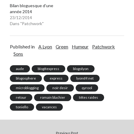
Bilan bloguesque d’une
année 2014
23/12/2014
Dans "Patchwork"
Published in
A Lyon
Green
Humeur
Patchwork
Sons
aude
blogitexpress
blogolyon
blogosphere
express
lyon69.net
microblogging
noir desir
qyrool
retour
romain blachier
têtes raides
toniello
vacances
Previous Post