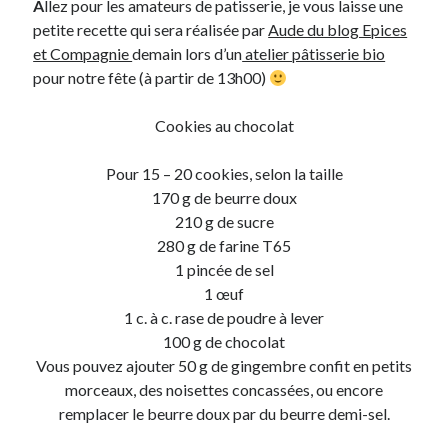
A
llez pour les amateurs de patisserie, je vous laisse une
petite recette qui sera réalisée par
Aude du blog Epices
On parle de quoi ?
et Compagnie
demain lors d’un
atelier pâtisserie bio
pour notre fête (à partir de 13h00)
A Lyon
Bon plan du dimanche
Cookies au chocolat
Coup de coeur
Daddy
Pour 15 – 20 cookies, selon la taille
Engagé
170 g de beurre doux
Geek
210 g de sucre
Green
280 g de farine T65
Humeur
1 pincée de sel
Lectures
1 œuf
Lyon
1 c. à c. rase de poudre à lever
Lyon à Livre Ouvert
100 g de chocolat
Mini-monsieur
Vous pouvez ajouter 50 g de gingembre confit en petits
Non classé
morceaux, des noisettes concassées, ou encore
Parole de Follower
remplacer le beurre doux par du beurre demi-sel.
Patchwork
Photos