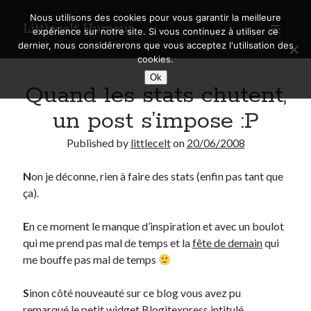
Nous utilisons des cookies pour vous garantir la meilleure
Littlecelt Humeur
open
expérience sur notre site. Si vous continuez à utiliser ce
primary
Sidebar
dernier, nous considérerons que vous acceptez l'utilisation des
menu
cookies.
Recherche sur le blog
Ok
Quand les stats chutent,
Search
un post s’impose :P
Published by
littlecelt
on
20/06/2008
N
on je déconne, rien à faire des stats (enfin pas tant que
Derniers articles
ça).
Municipales 2026 : Lyon, Métropole et Caluire, mon choix pour l’avenir
Explorez les Chemins Enchantés à Vélo : Aventures Familiales près de
E
n ce moment le manque d’inspiration et avec un boulot
Lyon !
qui me prend pas mal de temps et la
fête de demain
qui
Quel Lyonnais es-tu, Renaud Ducher ?
me bouffe pas mal de temps
A quand une véritable place pour le vélo à Caluire dans la Métropole de
Lyon ?
S
inon côté nouveauté sur ce blog vous avez pu
Comment je vis ma vie sur un vélo
remarqué le petit widget
Blogitexpress
intitulé