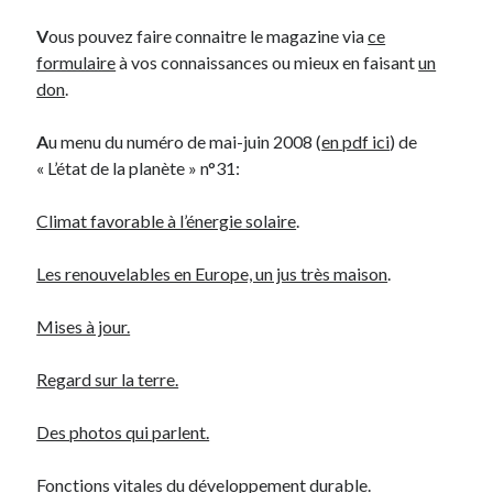
V
ous pouvez faire connaitre le magazine via
ce
Derniers Commentaires
formulaire
à vos connaissances ou mieux en faisant
un
don
.
Entretien ménager
dans
T’as vu quoi ? #52
JF
dans
C’était pas mieux avant… à Lyon
A
u menu du numéro de mai-juin 2008 (
en pdf ici
) de
littlecelt
dans
Comment j’ai opéré ma vélorution toute personnelle
« L’état de la planète » n°31:
Anthony
dans
Comment j’ai opéré ma vélorution toute personnelle
Renaud Ducher
dans
Comment j’ai opéré ma vélorution toute
Climat favorable à l’énergie solaire
.
personnelle
Les renouvelables en Europe, un jus très maison
.
Commentaires récents
Mises à jour.
Entretien ménager
dans
T’as vu quoi ? #52
JF
dans
C’était pas mieux avant… à Lyon
Regard sur la terre.
littlecelt
dans
Comment j’ai opéré ma vélorution toute personnelle
Anthony
dans
Comment j’ai opéré ma vélorution toute personnelle
Des photos qui parlent.
Renaud Ducher
dans
Comment j’ai opéré ma vélorution toute
personnelle
Fonctions vitales du développement durable
.