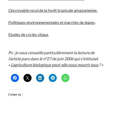
L’incroyable recul de la forêt tropicale amazonienne.
On parle de quoi ?
A Lyon
Politiques environnementales et marchés de dupes
.
Bon plan du dimanche
Coup de coeur
Etudes de cycles vitaux
.
Daddy
Engagé
Geek
Ps : je vous conseille particulièrement la lecture de
Green
l’article paru dans le n°27 de juin 2006 qui s’intitulait
Humeur
«
L’
agriculture
biologique peut-elle nous nourrir tous
? «
Lectures
Lyon
Lyon à Livre Ouvert
Mini-monsieur
Non classé
J’aime ça :
Parole de Follower
Patchwork
Photos