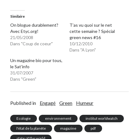
Post inutile
Proust
Similaire
Sons
On blogue durablement?
T’as vu quoi sur le net
Sorties cuculturelles
Avec Etyc.org!
cette semaine ? Spécial
Tavukoi
21/05/2008
green news #16
Dans "Coup de coeur"
10/12/2010
Vidéos
Dans "A Lyon"
Un magazine bio pour tous,
le Sat’info
31/07/2007
Dans "Green"
Published in
Engagé
Green
Humeur
Ecologie
environnement
institut worldwatch
l'état de la planète
magazine
pdf
state of the world