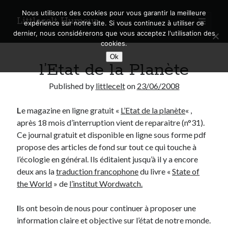
Nous utilisons des cookies pour vous garantir la meilleure
Littlecelt Humeur
open
expérience sur notre site. Si vous continuez à utiliser ce
primary
Sidebar
dernier, nous considérerons que vous acceptez l'utilisation des
menu
cookies.
Recherche sur le blog
Ok
l’Etat de la Planète
Search
Published by
littlecelt
on
23/06/2008
L
e magazine en ligne gratuit «
L’Etat de la planète
« ,
après 18 mois d’interruption vient de reparaitre (n°31).
Derniers articles
Ce journal gratuit et disponible en ligne sous forme pdf
propose des articles de fond sur tout ce qui touche à
Municipales 2026 : Lyon, Métropole et Caluire, mon choix pour l’avenir
l’écologie en général. Ils éditaient jusqu’à il y a encore
Explorez les Chemins Enchantés à Vélo : Aventures Familiales près de
deux ans la
traduction francophone
du livre «
State of
Lyon !
the World
» de
l’institut Wordwatch.
Quel Lyonnais es-tu, Renaud Ducher ?
A quand une véritable place pour le vélo à Caluire dans la Métropole de
Lyon ?
I
ls ont besoin de nous pour continuer à proposer une
Comment je vis ma vie sur un vélo
information claire et objective sur l’état de notre monde.