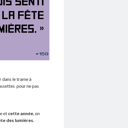
r dans le trame à
oussettes pour ne pas
le et
cette année
, on
fête des lumières
.