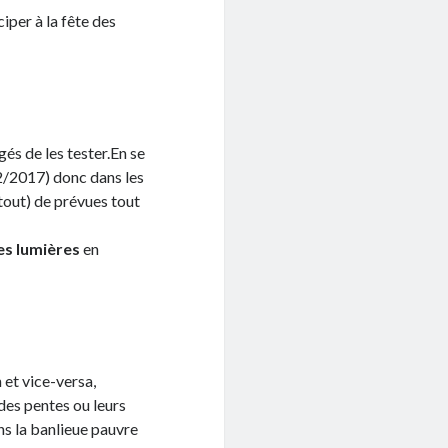
iper à la fête des
gés de les tester.En se
2/2017) donc dans les
tout) de prévues tout
es lumières
en
n et vice-versa,
des pentes ou leurs
ns la banlieue pauvre