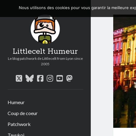
Nous utilisons des cookies pour vous garantir la meilleure exp
Littlecelt Humeur
Le blog patchwork de Littlecelt from Lyon since
2005
twitter
bluesky
facebook
instagram
youtube
mastodon
Humeur
Coup de coeur
Patchwork
Tavukoi