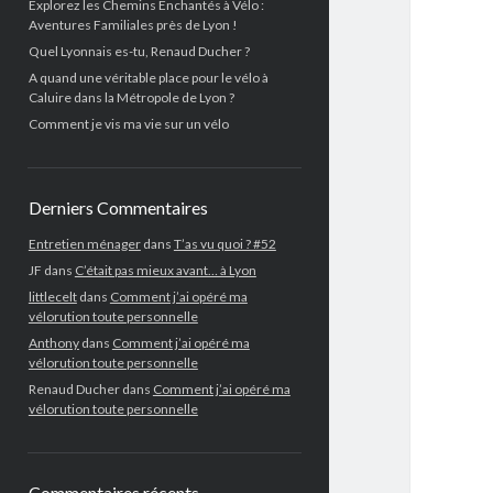
Explorez les Chemins Enchantés à Vélo :
Aventures Familiales près de Lyon !
Quel Lyonnais es-tu, Renaud Ducher ?
A quand une véritable place pour le vélo à
Caluire dans la Métropole de Lyon ?
Comment je vis ma vie sur un vélo
Derniers Commentaires
Entretien ménager
dans
T’as vu quoi ? #52
JF
dans
C’était pas mieux avant… à Lyon
littlecelt
dans
Comment j’ai opéré ma
vélorution toute personnelle
Anthony
dans
Comment j’ai opéré ma
vélorution toute personnelle
Renaud Ducher
dans
Comment j’ai opéré ma
vélorution toute personnelle
Commentaires récents