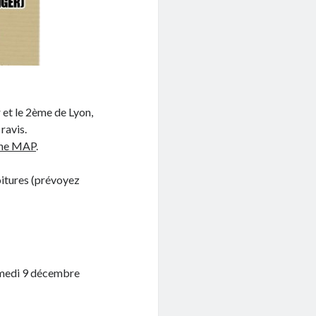
 et le 2ème de Lyon,
ravis.
une MAP
.
oitures (prévoyez
amedi 9 décembre