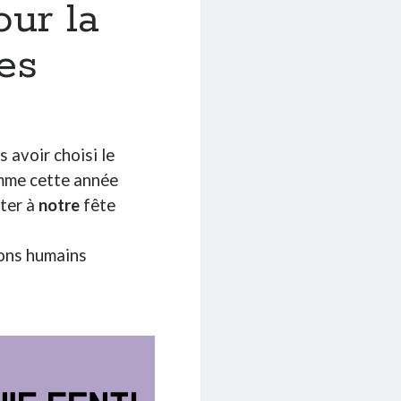
our la
es
s avoir choisi le
omme cette année
ster à
notre
fête
hons humains