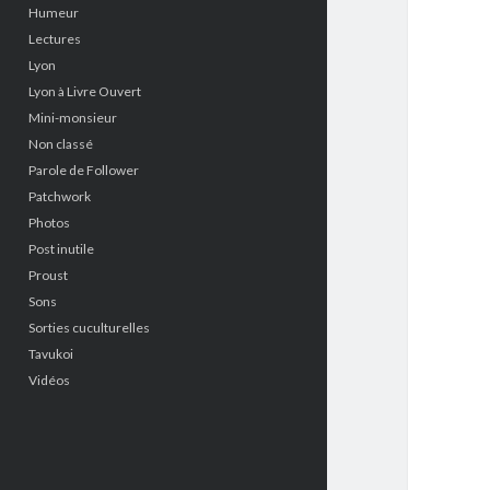
Humeur
Lectures
Lyon
Lyon à Livre Ouvert
Mini-monsieur
Non classé
Parole de Follower
Patchwork
Photos
Post inutile
Proust
Sons
Sorties cuculturelles
Tavukoi
Vidéos