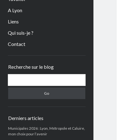
A Lyon
Liens
Qui suis-je ?
Contact
Sidebar
Recherche sur le blog
Search
Derniers articles
Municipales 2026 : Lyon, Métropole et Caluire,
mon choix pour l’avenir