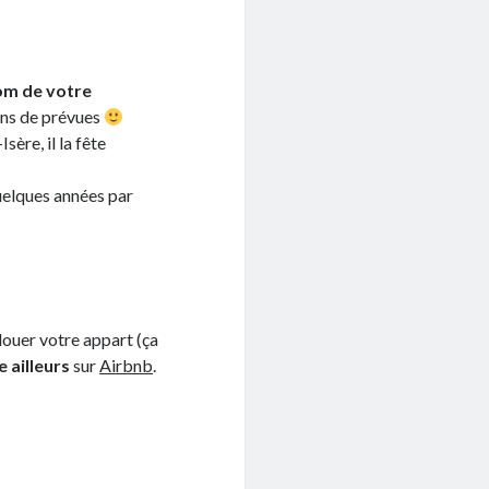
nom de votre
ions de prévues
sère, il la fête
uelques années par
 louer votre appart (ça
e ailleurs
sur
Airbnb
.