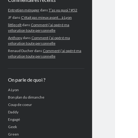
Entretien ménager
dans
T’as vu quoi ? #52
JF
dans
C’était pas mieux avant… à Lyon
littlecelt
dans
Comment j’ai opéré ma
vélorution toute personnelle
Anthony
dans
Comment j’ai opéré ma
vélorution toute personnelle
Renaud Ducher
dans
Comment j’ai opéré ma
vélorution toute personnelle
On parle de quoi ?
A Lyon
Bon plan du dimanche
Coup de coeur
Daddy
Engagé
Geek
Green